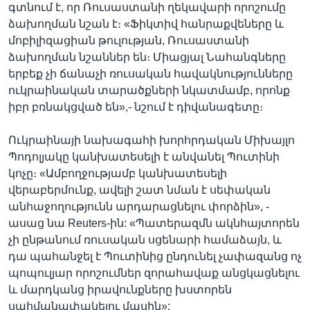
գտնում է, որ Ռուսաստանի ղեկավարի որոշումը
ձախողման նշան է։ «Ֆիկտիվ հանրաքվեները և
մոբիլիզացիան թուլության, Ռուսաստանի
ձախողման նշաններ են։ Միացյալ Նահանգները
երբեք չի ճանաչի ռուսական հավակնությունները
ուկրաինական տարածքների նկատմամբ, որոնք
իբր բռնակցված են»,- նշում է դիվանագետը։
Ուկրաինայի նախագահի խորհրդական Միխայլո
Պոդոլյակը կանխատեսելի է անվանել Պուտինի
կոչը։ «Ամբողջությամբ կանխատեսելի
վերաբերմունք, ավելի շատ նման է սեփական
անհաջողությունն արդարացնելու փորձին», -
ասաց նա Reuters-ին: «Պատերազմն ակնհայտորեն
չի ընթանում ռուսական սցենարի համաձայն, և
դա պահանջել է Պուտինից ընդունել չափազանց ոչ
պոպուլյար որոշումներ զորահավաք անցկացնելու
և մարդկանց իրավունքները խստորեն
սահմանափակելու մասին»: