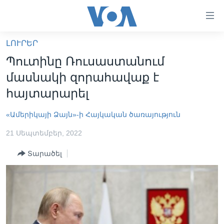
Մատչելի
հղումներ
անցնել
ԼՈՒՐԵՐ
հիմնական
ԳԼԽԱՎՈՐ ԷՋ
Պուտինը Ռուսաստանում
բովանդակությանը
ԼՈՒՐԵՐ
անցնել
մասնակի զորահավաք է
հիմնական
ՍՓՅՈՒՌՔ
հայտարարել
բովանդակությանը
ՏԵՍԱՆՅՈՒԹԵՐ
հիմնական
«Ամերիկայի Ձայն»-ի Հայկական ծառայություն
բովանդակություն
ՖԻԼՄԵՐ
21 Սեպտեմբեր, 2022
ՄԵՐ ՄԱՍԻՆ
ՖԻԼՄԵՐ
Տարածել
ՈՒԿՐԱԻՆԱԿԱՆ ՊԱՏԵՐԱԶՄ
IN ENGLISH
ՄԵՐ ՄԱՍԻՆ
«ԱՄԵՐԻԿԱՅԻ ՁԱՅՆ»-Ի ԿԱՆՈՆԱԴՐՈՒԹՅՈՒՆ
Learning English
ԿԱՊ ՄԵԶ ՀԵՏ
ՀԵՏԵՒԵՔ ՄԵԶ