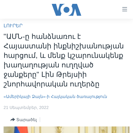
Մատչելի
հղումներ
անցնել
ԼՈՒՐԵՐ
հիմնական
ԳԼԽԱՎՈՐ ԷՋ
"ԱՄՆ-ը հանձնառու է
բովանդակությանը
ԼՈՒՐԵՐ
անցնել
Հայաստանի ինքնիշխանության
հիմնական
ՍՓՅՈՒՌՔ
հարցում, և մենք կշարունակենք
բովանդակությանը
ՏԵՍԱՆՅՈՒԹԵՐ
խաղաղության ուղղված
հիմնական
բովանդակություն
ջանքերը" Լին Թրեյսիի
ՖԻԼՄԵՐ
շնորհավորական ուղերձը
ՄԵՐ ՄԱՍԻՆ
ՖԻԼՄԵՐ
ՈՒԿՐԱԻՆԱԿԱՆ ՊԱՏԵՐԱԶՄ
IN ENGLISH
ՄԵՐ ՄԱՍԻՆ
«Ամերիկայի Ձայն»-ի Հայկական ծառայություն
«ԱՄԵՐԻԿԱՅԻ ՁԱՅՆ»-Ի ԿԱՆՈՆԱԴՐՈՒԹՅՈՒՆ
21 Սեպտեմբեր, 2022
Learning English
ԿԱՊ ՄԵԶ ՀԵՏ
Տարածել
ՀԵՏԵՒԵՔ ՄԵԶ