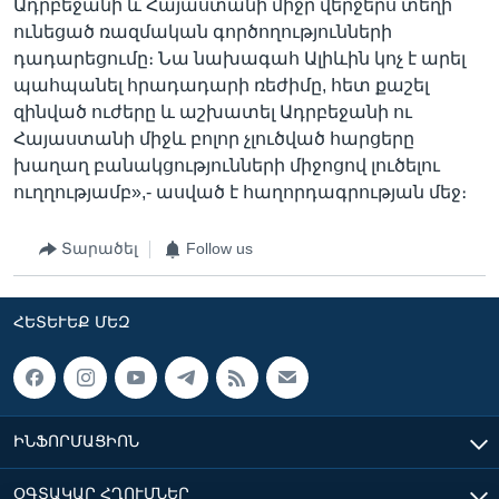
Ադրբեջանի և Հայաստանի միջր վերջերս տեղի
ունեցած ռազմական գործողությունների
դադարեցումը։ Նա նախագահ Ալիևին կոչ է արել
պահպանել հրադադարի ռեժիմը, հետ քաշել
զինված ուժերը և աշխատել Ադրբեջանի ու
Հայաստանի միջև բոլոր չլուծված հարցերը
խաղաղ բանակցությունների միջոցով լուծելու
ուղղությամբ»,- ասված է հաղորդագրության մեջ։
Տարածել
Follow us
ՀԵՏԵՒԵՔ ՄԵԶ
ԻՆՖՈՐՄԱՑԻՈՆ
ՕԳՏԱԿԱՐ ՀՂՈՒՄՆԵՐ