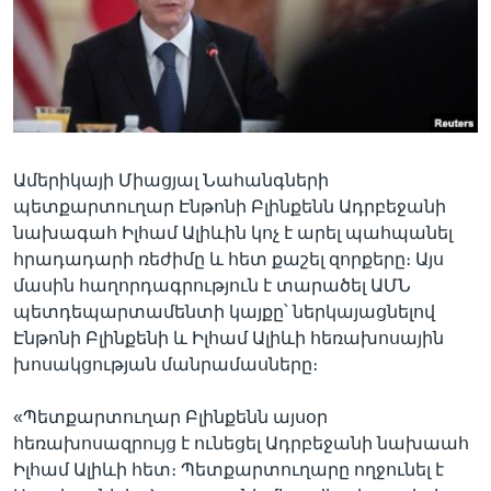
Լեզուներ
Ամերիկայի Միացյալ Նահանգների
պետքարտուղար Էնթոնի Բլինքենն Ադրբեջանի
նախագահ Իլհամ Ալիևին կոչ է արել պահպանել
հրադադարի ռեժիմը և հետ քաշել զորքերը։ Այս
մասին հաղորդագրություն է տարածել ԱՄՆ
պետդեպարտամենտի կայքը՝ ներկայացնելով
Էնթոնի Բլինքենի և Իլհամ Ալիևի հեռախոսային
խոսակցության մանրամասները։
«Պետքարտուղար Բլինքենն այսօր
հեռախոսազրույց է ունեցել Ադրբեջանի նախաահ
Իլհամ Ալիևի հետ։ Պետքարտուղարը ողջունել է