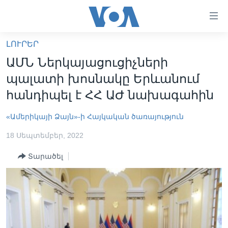
Մատչելի
հղումներ
անցնել
ԼՈՒՐԵՐ
հիմնական
ԳԼԽԱՎՈՐ ԷՋ
ԱՄՆ Ներկայացուցիչների
բովանդակությանը
ԼՈՒՐԵՐ
անցնել
պալատի խոսնակը Երևանում
հիմնական
ՍՓՅՈՒՌՔ
հանդիպել է ՀՀ ԱԺ նախագահին
բովանդակությանը
ՏԵՍԱՆՅՈՒԹԵՐ
հիմնական
«Ամերիկայի Ձայն»-ի Հայկական ծառայություն
բովանդակություն
ՖԻԼՄԵՐ
18 Սեպտեմբեր, 2022
ՄԵՐ ՄԱՍԻՆ
ՖԻԼՄԵՐ
Տարածել
ՈՒԿՐԱԻՆԱԿԱՆ ՊԱՏԵՐԱԶՄ
IN ENGLISH
ՄԵՐ ՄԱՍԻՆ
«ԱՄԵՐԻԿԱՅԻ ՁԱՅՆ»-Ի ԿԱՆՈՆԱԴՐՈՒԹՅՈՒՆ
Learning English
ԿԱՊ ՄԵԶ ՀԵՏ
ՀԵՏԵՒԵՔ ՄԵԶ