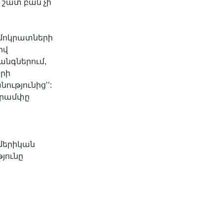
 շատ բան չի
դեմոկրատների
իվ
անգներում,
երի
ւթյունից’’:
 Թրամփը
Ամերիկան
յունը