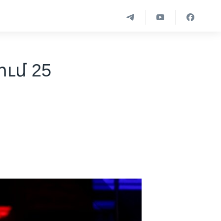
ում 25
ը