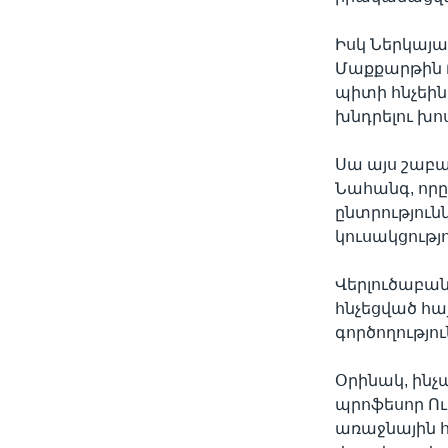
Իսկ Ներկայ
Մաքքարթին Բ
պիտի հնչեին
խնդրելու խոս
Սա այս շաբա
Նահանգ, որը
ընտրությու
կուսակցությ
Վերլուծաբան
հնչեցված հա
գործողությու
Օրինակ, ին
պրոֆեսոր Ուի
առաջնային հ