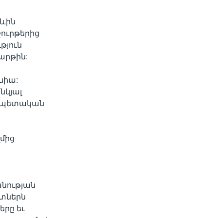
ևին
շուրթերից
թյուն
քարթին:
նիա:
նկյալ
րապետական
ղմից
անության
ատներն
երը եւ