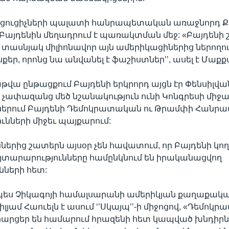
ացուցիչների պալատի հանրապետական առաջնորդ Ք
այդենին մեղադրում է պառակտման մեջ: «Բայդենի 
 տասնյակ միլիոնավոր այն ամերիկացիներից ներողու
քեր, որոնց նա անվանել է ֆաշիստներ’’, ասել է Մաք
թվա ընթացքում Բայդենի երկրորդ այցն էր Փենսիլվա
 չափազանց մեծ նշանակություն ունի Կոնգրեսի միջա
ններում Բայդենի Դեմոկրատական ու Թրամփի Հան
ունների միջեւ պայքարում:
ներից շատերն այսօր չեն հավատում, որ Բայդենի կո
յտարարությունները համընկնում են իրականացվող
նների հետ:
չպես Չիկագոյի համալսարանի ամերիկյան քաղաքակ
լյամ Հաուելն է ասում ‘’Սկայպ’’-ի միջոցով, «Դեմոկր
արցեր են համարում հրազենի հետ կապված խնդիրն