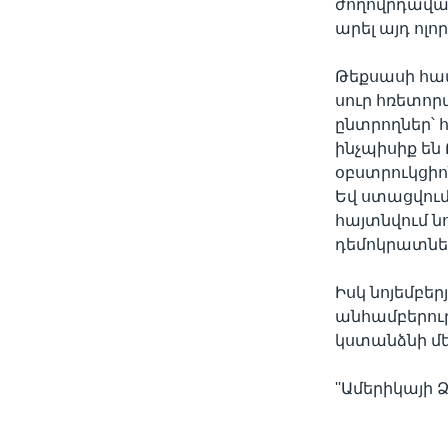
ժողովրդավար
արել այդ ոլո
Թեքսասի համ
սուր հռետոր
ընտրողներ՝
ինչպիսիք են
օբստրուկցիո
Եվ ստացվում
հայտնվում ն
դեմոկրատնե
Իսկ նոյեմբե
անհամբերութ
կստանձնի մե
''Ամերիկայի Ձ