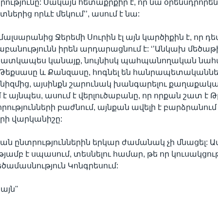
ությունը: Սակայն հետաքրքիր է, որ նա օրենսդրորեն
րտներից որևէ մեկում’’, ասում է նա:
ալսարանից Ջերեմի Սուրին էլ այն կարծիքին է, որ 
աբանությունն իրեն արդարացնում է: ‘’Անկախ մեծաթ
 հատկապես կանայք, նույնիսկ պահպանողական նահ
 Թեքսասը և Քանզասը, հոգնել են հանրապետականն
նիզմից, այսինքն շարունակ խանգարելու քաղաքականո
 է այնպես, ասում է վերլուծաբանը, որ որքան շատ է
որությունների բաժնում, այնքան ավելի է բարձրանում
րի վարկանիշը:
րյան ընտրություններին երկար ժամանակ չի մնացել: 
յամբ է սպասում, տեսնելու համար, թե որ կուսակցութ
ծամասնություն Կոնգրեսում:
այն''