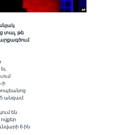
սնյակ
ց տալ, թե
վարքագծում
ր
եւ
ւում
-ի
-րոպեանոց
25 անգամ:
կում են
 ովքեր
ւնվարի 6-ին