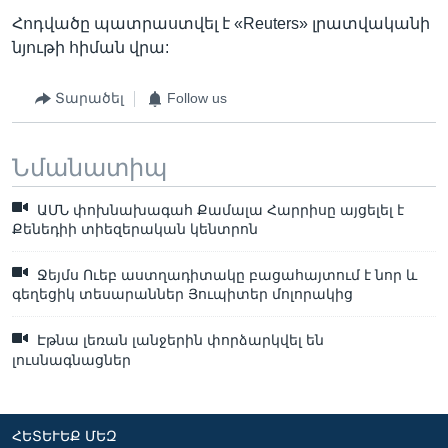
Հոդվածը պատրաստվել է «Reuters» լրատվականի
նյութի հիման վրա:
Տարածել
Follow us
Նմանատիպ
ԱՄՆ փոխնախագահ Քամալա Հարրիսը այցելել է
Քենեդիի տիեզերական կենտրոն
Ջեյմս Ուեբ աստղադիտակը բացահայտում է նոր և
գեղեցիկ տեսարաններ Յուպիտեր մոլորակից
Էթնա լեռան լանջերին փորձարկվել են
լուսնագնացներ
ՀԵՏԵՒԵՔ ՄԵԶ