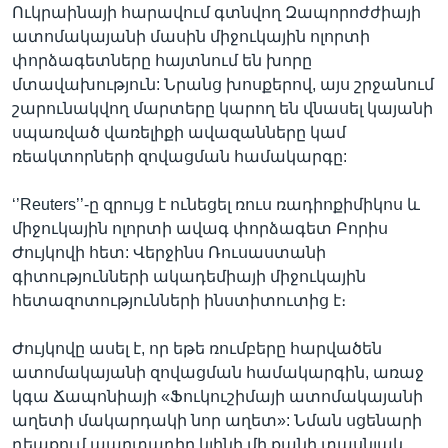
Ուկրաինայի հարավում գտնվող Զապորոժժիայի
ատոմակայանի մասին միջուկային ոլորտի
փորձագետները հայտնում են խորը
մտավախություն: Նրանց խոսքերով, այս շրջանում
շարունակվող մարտերը կարող են վնասել կայանի
սպառված վառելիքի ավազանները կամ
ռեակտորների զովացման համակարգը:
‘’Reuters’’-ը զրույց է ունեցել ռուս ռադիոքիմիկոս և
միջուկային ոլորտի ավագ փորձագետ Բորիս
Ժույկովի հետ: Վերջինս Ռուսաստանի
գիտությունների ակադեմիայի միջուկային
հետազոտությունների ինստիտուտից է։
Ժույկովը ասել է, որ եթե ռումբերը հարվածեն
ատոմակայանի զովացման համակարգին, առաջ
կգա Ճապոնիայի «Ֆուկուշիմայի ատոմակայանի
աղետի մակարդակի նոր աղետ»: Նման սցենարի
դեպքում պարտադիր կլինի մի քանի տասնյակ