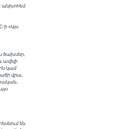
է անխոհեմ
-ի «Այս
ն ծախսեր,
և ավելի
ին կամ
նաճի վրա,
տական,
այս
եսնում են