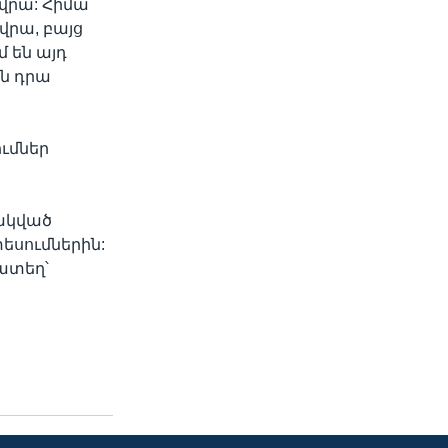
 վրա: Հիմա
վրա, բայց
 են այդ
ան դրա
ւմներ
ակված
եսումներին:
ատեղ՝