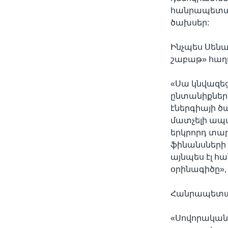
հանրապետակ
ծախսեր:
Ինչպես Սենա
շաբաթ» հաղ
«Սա կնվազեց
ընտանիքներ
էներգիայի ծ
մատչելի ապ
երկրորդ տար
ֆինանսների 
այնպես էլ 
օրինագիծը», 
Հանրապետակ
«Սովորական