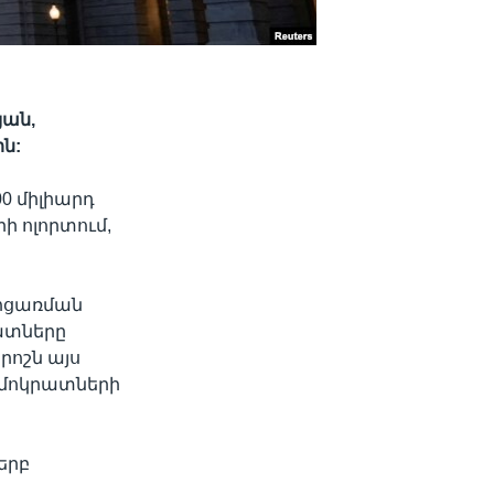
յան,
ն:
0 միլիարդ
ի ոլորտում,
ջոցառման
րատները
րոշն այս
եմոկրատների
երբ