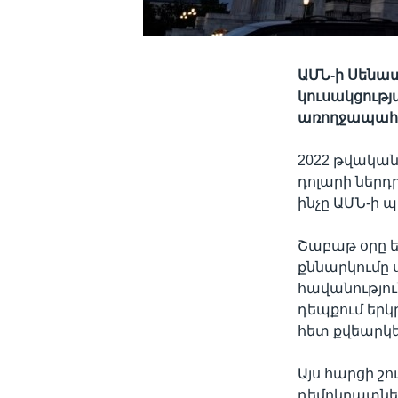
ԱՄՆ-ի Սենա
կուսակցությ
առողջապահո
2022 թվական
դոլարի ներդ
ինչը ԱՄՆ-ի 
Շաբաթ օրը ե
քննարկումը 
հավանությու
դեպքում եր
հետ քվեարկ
Այս հարցի շո
դեմոկրատներ