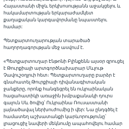
Հայաստանի միջև երկխոսությանն աջակցելու և
հակամարտության երկարաժամկետ
քաղաքական կարգավորմանը նպաստելու
համար:
Պետքարտուղարության տարածած
հաղորդագորւթյան մեջ ասվում է.
«Պետքարտուղար Էնթոնի Բլինքենն այսօր զրուցել
է Թուրքիայի արտգործնախարար Մևլութ
Չավուշօղլուի հետ։ Պետքարտուղարը բարձր է
գնահատել Թուրքիայի դիվանագիտական
ջանքերը, որոնք հանգեցրել են ուկրաինական
հացահատիկի առաջին խմբաքանակի դուրս
գալուն Սև ծովից՝ Ուկրաինա Ռուսաստանի
լայնածավալ ներխուժումից ի վեր: Նա ընդգծել է
համատեղ աշխատանքի կարևորությունը՝
լրացուցիչ նավերի մեկնումը ապահովելու համար