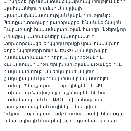
և ընդգծել իր ստանձնած պարտավորությունները
պահպանելու համար Մոսկվայի
պատասխանատվության կարևորությունը:
Պետքարտուղարը բարձրացրել է նաև Լեռնային
Ղարաբաղի հակամարտության հարցը ՝ նշելով, որ
Միացյալ Նահանգները պատրաստ է
փոխգործակցել երկկողմ հիմքի վրա, համախոհ
գործընկերների հետ և ԵԱՀԿ Մինսկի խմբի
համանախագահի դերում՝ Ադրբեջանի և
Հայաստանի միջև երկխոսությանն աջակցելու և
հակամարտության երկարաժամկետ
քաղաքական կարգավորմանը նպաստելու
համար: Պետքարտուղար Բլինքենը և ԱԳ
նախարար Չավուշօղլուն քննարկել են նաև
համակարգման և ՆԱՏՕ-ի միասնության
առաջխաղացման ուղիները՝ կապված
Ուկրաինայի նկատմամբ Ռուսաստանի հետագա
էսկալացիայի և ագրեսիայի սպառնալիքի հետ։