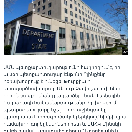
Լեզուներ
ԱՄՆ պետքարտուղարությունը հաղորդում է, որ
այսօր պետքարտուղար Էնթոնի Բլինքենը
հեռախոզրույց է ունեցել Թուրքիայի
արտգործնախարար Մևլութ Չավուշօղլուի հետ,
որի ընթացքում անդրադարձել է նաև Լեռնային
Ղարաբաղի հակամարտությանը: Իր խոսքում
պետքարտուղարը նշել է, որ Վաշինգտոնը
պատրաստ է փոխգործակցել երկկողմ հիմքի վրա
համախոհ գործընկերների հետ և ԵԱՀԿ Մինսկի
խմբի համանախագահի դերում՝ Ադրբեջանի և