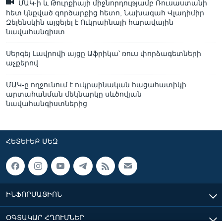
ՄԱԿ-ի և Թուրքիայի միջնորդությամբ Ռուսաստանի
հետ կնքված գործարքից հետո, Նախագահ Վլադիմիր
Զելենսկին այցելել է Ուկրաինայի հարավային
նավահանգիստ
Սերգեյ Լավրովի այցը Աֆրիկա՝ ռուս փորձագետների
աչքերով
ՄԱԿ-ը ողջունում է ուկրաինական հացահատիկի
արտահանման մեկնարկը սևծովյան
նավահանգիստներից
ՀԵՏԵՒԵՔ ՄԵԶ
ԻՆՖՈՐՄԱՑԻՈՆ
ՕԳՏԱԿԱՐ ՀՂՈՒՄՆԵՐ