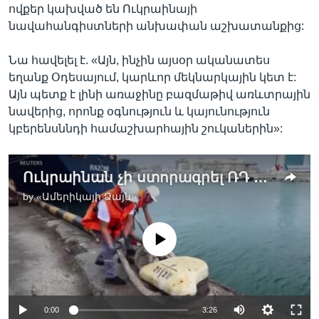
ովքեր կախված են Ուկրաինայի
նավահանգիստների անխափան աշխատանքից:
Նա հավելել է. «Այն, ինչին այսօր ականատես
եղանք Օդեսայում, կարևոր մեկնարկային կետ է:
Այն պետք է լինի առաջինը բազմաթիվ առևտրային
նավերից, որոնք օգնություն և կայունություն
կբերենսննդի համաշխարհային շուկաներին»:
Ուկրաինան չի ստորագրել ՌԴ հետ որևէ պայմանագիր. Միխայիլ Պոդոլյակ
by
«Ամերիկայի Ձայն»
No media source currently available
0:00
3:26