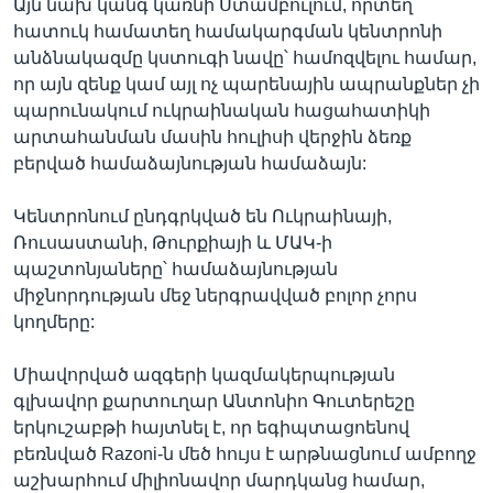
Այն նախ կանգ կառնի Ստամբուլում, որտեղ
հատուկ համատեղ համակարգման կենտրոնի
անձնակազմը կստուգի նավը՝ համոզվելու համար,
որ այն զենք կամ այլ ոչ պարենային ապրանքներ չի
պարունակում ուկրաինական հացահատիկի
արտահանման մասին հուլիսի վերջին ձեռք
բերված համաձայնության համաձայն:
Կենտրոնում ընդգրկված են Ուկրաինայի,
Ռուսաստանի, Թուրքիայի և ՄԱԿ-ի
պաշտոնյաները՝ համաձայնության
միջնորդության մեջ ներգրավված բոլոր չորս
կողմերը:
Միավորված ազգերի կազմակերպության
գլխավոր քարտուղար Անտոնիո Գուտերեշը
երկուշաբթի հայտնել է, որ եգիպտացոենով
բեռնված Razoni-ն մեծ հույս է արթնացնում ամբողջ
աշխարհում միլիոնավոր մարդկանց համար,