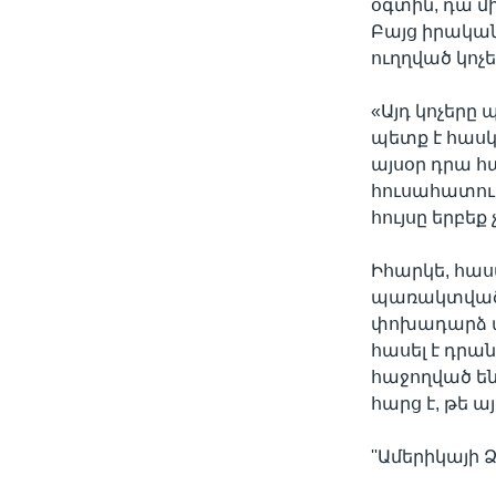
օգտին, դա մ
Բայց իրական
ուղղված կոչե
«Այդ կոչերը 
պետք է հասկա
այսօր դրա հ
հուսահատությ
հույսը երբեք 
Իհարկե, հա
պառակտված, 
փոխադարձ ատե
հասել է դրա
հաջողված են 
հարց է, թե ա
''Ամերիկայի Ձ