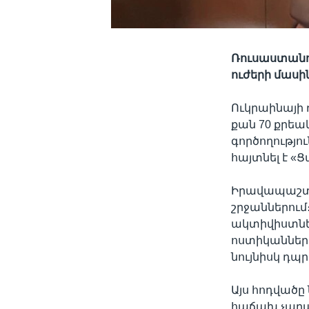
Ռուսաստանու
ուժերի
մասին
Ուկրաինայի 
քան 70 քրեա
գործողությո
հայտնել է 
Իրավապաշտպա
շրջաններու
ակտիվիստներ
ոստիկաններ,
նույնիսկ դպ
Այս հոդվածը
հաճախ չարա