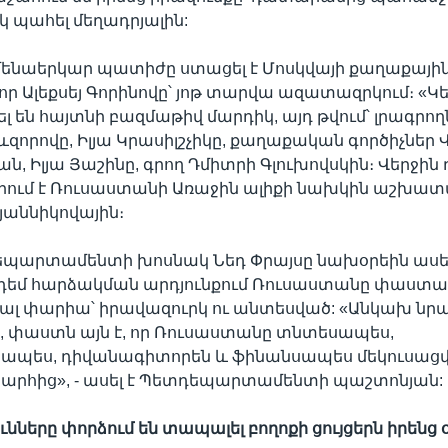
 պահել մեղադրյալին:
մենաերկար պատիժը ստացել է Մոսկվայի քաղաքայի
Ալեքսեյ Գորինովը՝ յոթ տարվա ազատազրկում։ «Կեղ
ել են հայտնի բազմաթիվ մարդիկ, այդ թվում՝ լրագրող
ևզորովը, Իլյա Կրասիլշչիկը, քաղաքական գործիչներ 
ն, Իլյա Յաշինը, գրող Դմիտրի Գլուխովսկին։ Վերջին
երում է Ռուսաստանի Առաջին ալիքի նախկին աշխա
յաննիկովային։
եպարտամենտի խոսնակ Նեդ Փրայսը նախօրեին ասել 
 դեմ հարձակման արդյունքում Ռուսաստանը փաստա
ոբալ փարիա՝ իրավազուրկ ու անտեսված: «Անկախ նրան
ը, փաստն այն է, որ Ռուսաստանը տնտեսապես,
պես, դիվանագիտորեն և ֆինանսապես մեկուսացվ
խարհից», - ասել է Պետդեպարտամենտի պաշտոնյան:
ւնները
փորձում
են
տապալել
բողոքի
ցույցերն իրենց 