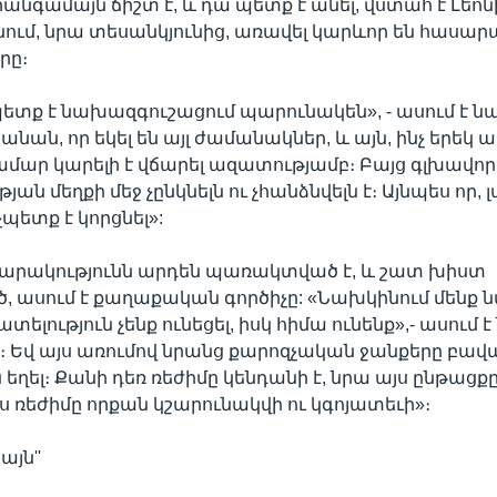
իանգամայն ճիշտ է, և դա պետք է անել, վստահ է Լեո
ում, նրա տեսանկյունից, առավել կարևոր են հասար
րը։
պետք է նախազգուշացում պարունակեն», - ասում է նա:
նան, որ եկել են այլ ժամանակներ, և այն, ինչ երեկ 
ամար կարելի է վճարել ազատությամբ։ Բայց գլխավոր
ան մեղքի մեջ չընկնելն ու չհանձնվելն է։ Այնպես որ, 
չպետք է կորցնել»:
սարակությունն արդեն պառակտված է, և շատ խիստ
ասում է քաղաքական գործիչը: «Նախկինում մենք 
լություն չենք ունեցել, իսկ հիմա ունենք»,- ասում է 
ն։ Եվ այս առումով նրանց քարոզչական ջանքերը բա
եղել։ Քանի դեռ ռեժիմը կենդանի է, նրա այս ընթացքը 
յս ռեժիմը որքան կշարունակվի ու կգոյատեւի»։
այն''