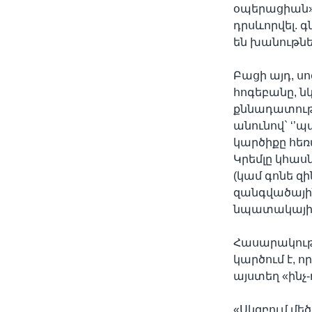
օպերացիան» 
դրսևորվել. 
են խանութնե
Բացի այդ, ս
հոգեբանը, 
քննադատությ
անունով` ‘’
կարծիքը հեռ
Կրեմլը կհա
(կամ գոնե զ
զանգվածային
նպատակային
Հասարակությ
կարծում է, ո
այստեղ «ինչ-
«Սկզբում մե