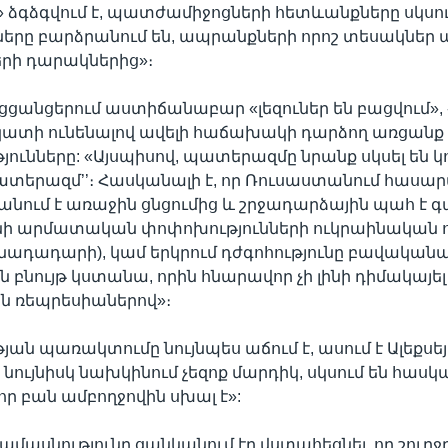
ձգձգվում է, պատժամիջոցների հետևանքները սկսու
գները բարձրանում են, ապրանքների որոշ տեսակներ
րի դարակներից»։
ոցցանցերում աստիճանաբար «լեզուներ են բացվում», -
նկատի ունենալով ավելի հաճախակի դարձող առցանք
ունները: «Այսպիսով, պատերազմը նրանք սկսել են կո
պատերազմ’’։ Հասկանալի է, որ Ռուսաստանում հաս
անում է առաջին ցնցումից և շրջադարձային պահ է գ
սնի արմատական փոփոխությունների ուկրաինական ո
ինադադարի), կամ երկրում դժգոհությունը բավակա
 բնույթ կստանա, որին հնարավոր չի լինի դիմակայել
 ռեպրեսիաներով»։
ան պառակտումը նույնպես աճում է, ասում է Ալեքսեյ
ր նույնիսկ նախկինում չեզոք մարդիկ, սկսում են հասկ
որ բան ամբողջովին սխալ է»:
ծամասնությունը ցանկանում էր վստահեցնել, որ շուրջ