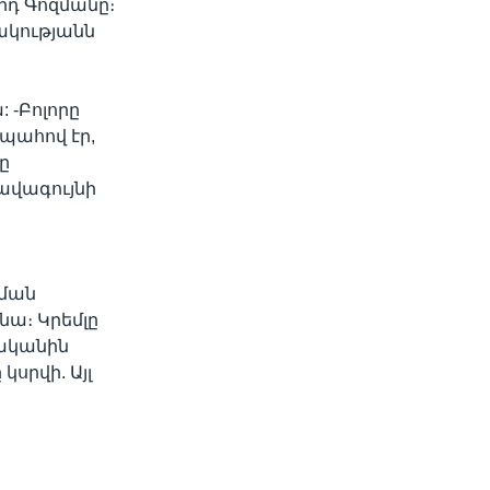
նիդ Գոզմանը։
ակությանն
 -Բոլորը
ապահով էր,
ը
լավագույնի
նման
նա։ Կրեմլը
վականին
կսրվի. Այլ