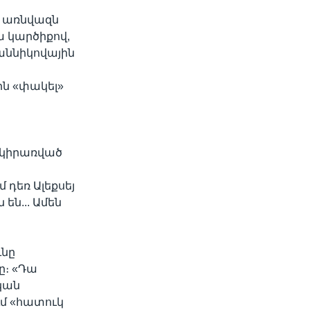
ն առնվազն
ա կարծիքով,
աննիկովային
ին «փակել»
բ կիրառված
 դեռ Ալեքսեյ
են... Ամեն
ւնը
ը։ «Դա
կան
ւմ «հատուկ