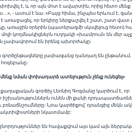
ոխվել է, և որ այն մոտ է ավարտին, որից հետո մեն
», - ասում է նա: «Բայց հիմա, ինչպես երևում է, զա
է առաջացել, որ երկիրը ներքաշվել է շատ, շատ վատ 
ը, առաջին օրերին (պատերազմի սկսվելուց հետո) 
ոլի կողմնակիցներն ուղղակի «խամրում» են մեր աչ
ն չափավորում են իրենց ախորժակը։
որ գործընթացները չափազանց դանդաղ են ընթանում
 հոգեբանը։
մ
մենք
նման
փոխադարձ
ատելություն
չենք
ունեցել»
քաղաքական գործիչ Լեոնիդ Գոզմանը կարծում է, որ
 իշխանություններն ունեն մի քանի դրդապատճառն
ւ բռնաճնշումները։ Նրա կարծիքով՝ դրանցից մեկն ակ
ց ակտիվիստների նկատմամբ:
իջնորդություններ են հավաքվում այս կամ այն ձերբա