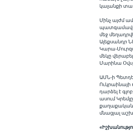
կալանքի տակ
Մինչ այժմ ա
պատգամավոր 
մեջ մեղադրվ
Ալեքսանդր Ն
Կարա-Մուրզա
մեկը վերաբ
Մարինա Օվս
ԱՄՆ-ի Պետդ
Ուկրաինայի
դարձել է գլ
ասում Կրեմլ
քաղաքականա
մնացյալ աշ
«
Իշխանությո