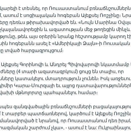
 կարելի է տեսնել, որ Ռուսաստանում բռնաճնշումներ
մ, ասում է սոցիալական հոգեբան Ալեքսեյ Ռոշչինը։ Նր
երը դեռևս թիրախավորված են. «Նույն Մարինա Օվսյ
կալանավորեցին և ազատության մեջ թողեցին մինչև
ունը, թեև այս օրերին նրանք հեշտությամբ կարող է
ասին հոգեբանն ասել է «Ամերիկայի Ձայն»-ի Ռուսական
ը տված հարցազրույցում։
ց, Ալեքսեյ Գորինովի և Անդրեյ Պիվովարովի նկատմամ
երը (4 տարի ազատազրկում) ցույց են տալիս, որ
ները կատակելու մտադրություն չունեն։ Իսկ առջեւում
դիմիր Կարա-Մուրզայի եւ այլոց դատավարություններն 
է վախի մթնոլորտը պահպանելու համար։
ապես զանգվածային բռնաճնշումների բացակայությո
է տարբեր պատճառներով, կարծում է Ալեքսեյ Ռոշչին
մանավորված է նրանով, որ Ռուսաստանում դեռ իրա
մական շարժում չկա», - ասում է նա: Ուկրաինայո