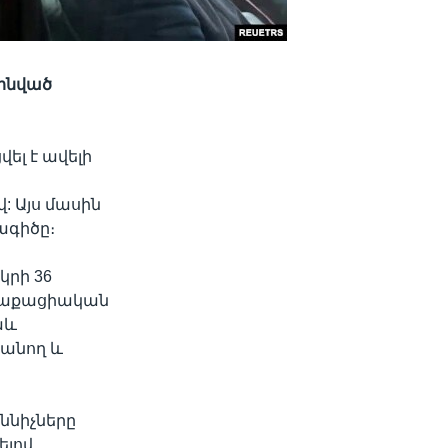
ինված
ել է ավելի
: Այս մասին
ագիծը։
կրի 36
աղաքացիական
աև
սանող և
ննիչները
ելով