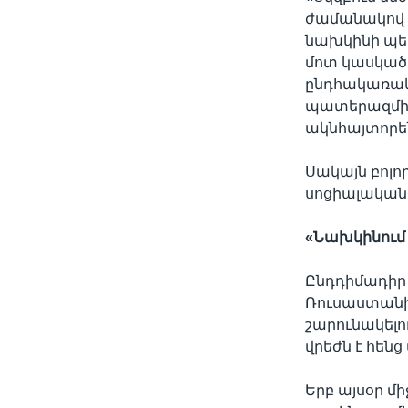
ժամանակով փ
նախկինի պես…
մոտ կասկած 
ընդհակառակ
պատերազմի մ
ակնհայտորե
Սակայն բոլ
սոցիալական
«
Նախկինու
Ընդդիմադիր 
Ռուսաստանի
շարունակելո
վրեժն է հեն
Երբ այսօր մ