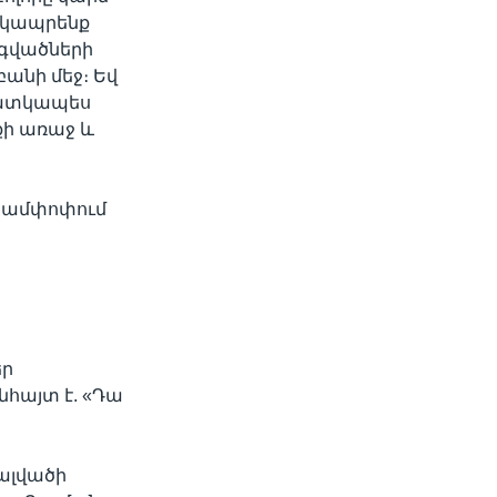
ք կապրենք
նգվածների
բանի մեջ։ Եվ
հատկապես
քի առաջ և
, ամփոփում
եր
նհայտ է. «Դա
կալվածի