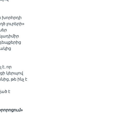
ն խորհրդի
ծ լուրերի»
ներ
Վլադիմիր
 դեպքերից
տակից
է, որ
ցի կերպով
ից, թե ինչ է
ած է
օրորոցում»