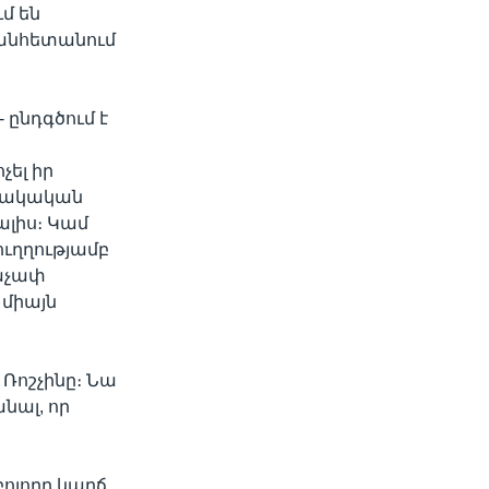
մ են
 անհետանում
 ընդգծում է
չել իր
արակական
ալիս։ Կամ
ւղղությամբ
նաչափ
 միայն
 Ռոշչինը։ Նա
անալ, որ
բոլորը կարճ