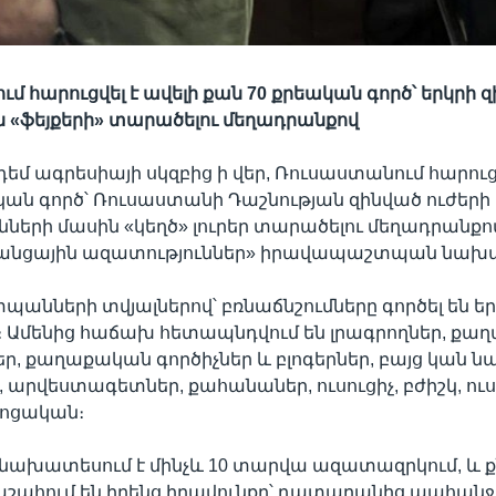
մ հարուցվել է
ավելի
քան 70
քրեական
գործ՝
երկրի
զ
 «
ֆեյքերի»
տարածելու մեղադրանքով
դեմ ագրեսիայի սկզբից ի վեր, Ռուսաստանում հարուցվ
կան գործ՝ Ռուսաստանի Դաշնության զինված ուժերի
ւնների մասին «կեղծ» լուրեր տարածելու մեղադրանքով
«Ցանցային ազատություններ» իրավապաշտպան նախ
նների տվյալներով՝ բռնաճնշումները գործել են եր
մ։ Ամենից հաճախ հետապնդվում են լրագրողներ, ք
, քաղաքական գործիչներ և բլոգերներ, բայց կան ն
 արվեստագետներ, քահանաներ, ուսուցիչ, բժիշկ, ու
րոցական։
 նախատեսում է մինչև 10 տարվա ազատազրկում, և ք
շահում են իրենց իրավունքը՝ դատարանից պահանջ