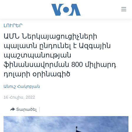
Մատչելի
հղումներ
անցնել
ԼՈՒՐԵՐ
հիմնական
ԳԼԽԱՎՈՐ ԷՋ
ԱՄՆ Ներկայացուցիչների
բովանդակությանը
ԼՈՒՐԵՐ
անցնել
պալատն ընդունել է Ազգային
հիմնական
ՍՓՅՈՒՌՔ
պաշտպանության
բովանդակությանը
ՏԵՍԱՆՅՈՒԹԵՐ
ֆինանսավորման 800 միլիարդ
հիմնական
բովանդակություն
դոլարի օրինագիծ
ՖԻԼՄԵՐ
ՄԵՐ ՄԱՍԻՆ
ՖԻԼՄԵՐ
Անուշ Հակոբյան
ՈՒԿՐԱԻՆԱԿԱՆ ՊԱՏԵՐԱԶՄ
IN ENGLISH
ՄԵՐ ՄԱՍԻՆ
16 Հուլիս, 2022
«ԱՄԵՐԻԿԱՅԻ ՁԱՅՆ»-Ի ԿԱՆՈՆԱԴՐՈՒԹՅՈՒՆ
Տարածել
Learning English
ԿԱՊ ՄԵԶ ՀԵՏ
ՀԵՏԵՒԵՔ ՄԵԶ