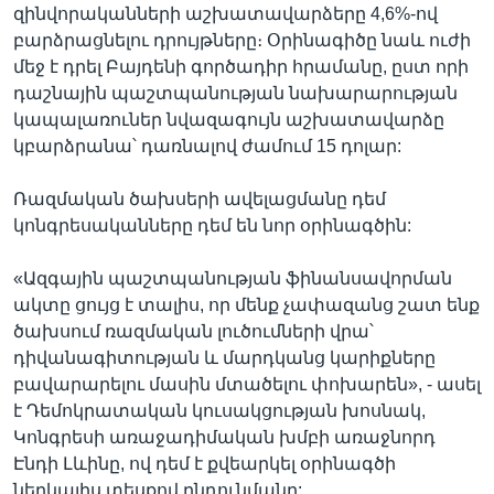
զինվորականների աշխատավարձերը 4,6%-ով
բարձրացնելու դրույթները։ Օրինագիծը նաև ուժի
մեջ է դրել Բայդենի գործադիր հրամանը, ըստ որի
դաշնային պաշտպանության նախարարության
կապալառուներ նվազագույն աշխատավարձը
կբարձրանա՝ դառնալով ժամում 15 դոլար:
Ռազմական ծախսերի ավելացմանը դեմ
կոնգրեսականները դեմ են նոր օրինագծին:
«Ազգային պաշտպանության ֆինանսավորման
ակտը ցույց է տալիս, որ մենք չափազանց շատ ենք
ծախսում ռազմական լուծումների վրա՝
դիվանագիտության և մարդկանց կարիքները
բավարարելու մասին մտածելու փոխարեն», - ասել
է Դեմոկրատական կուսակցության խոսնակ,
Կոնգրեսի առաջադիմական խմբի առաջնորդ
Էնդի Լևինը, ով դեմ է քվեարկել օրինագծի
ներկայիս տեսքով ընդունմանը: