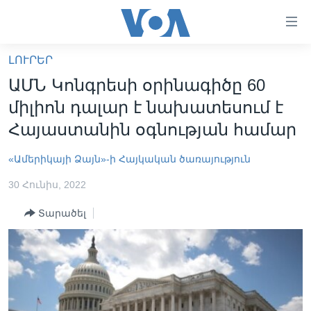
Մատչելի
հղումներ
անցնել
ԼՈՒՐԵՐ
հիմնական
ԳԼԽԱՎՈՐ ԷՋ
ԱՄՆ Կոնգրեսի օրինագիծը 60
բովանդակությանը
ԼՈՒՐԵՐ
անցնել
միլիոն դալար է նախատեսում է
հիմնական
ՍՓՅՈՒՌՔ
Հայաստանին օգնության համար
բովանդակությանը
ՏԵՍԱՆՅՈՒԹԵՐ
հիմնական
«Ամերիկայի Ձայն»-ի Հայկական ծառայություն
բովանդակություն
ՖԻԼՄԵՐ
30 Հունիս, 2022
ՄԵՐ ՄԱՍԻՆ
ՖԻԼՄԵՐ
Տարածել
ՈՒԿՐԱԻՆԱԿԱՆ ՊԱՏԵՐԱԶՄ
IN ENGLISH
ՄԵՐ ՄԱՍԻՆ
«ԱՄԵՐԻԿԱՅԻ ՁԱՅՆ»-Ի ԿԱՆՈՆԱԴՐՈՒԹՅՈՒՆ
Learning English
ԿԱՊ ՄԵԶ ՀԵՏ
ՀԵՏԵՒԵՔ ՄԵԶ