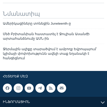
Նմանատիպ
Ամերիկացիները տոնեցին Juneteenth-ը
Մեծ Բրիտանիան հաստատել է Ջուլիան Ասանժի
արտահանձնումը ԱՄՆ-ին
Ջերմային ալիքը տարածվում է ամբողջ Եվրոպայում՝
կլիմայի փոփոխությունն ավելի տաք եղանակի է
հանգեցնում
ՀԵՏԵՒԵՔ ՄԵԶ
ԻՆՖՈՐՄԱՑԻՈՆ