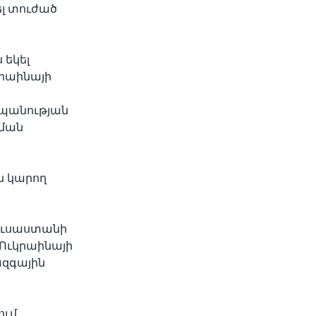
լ տուժած
width
px
 եկել
կրաինայի
շտպանության
պման
ն կարող
ուսաստանի
 Ուկրաինայի
ազգային
ում