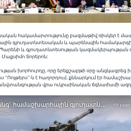
նական հակամարտությունը բազմաթիվ ռիսկեր է մատ
յին գյուղատնտեսական և պարենային համակարգին
ի Պարենի և գյուղատնտեսության կազմակերպության
Մաքսիմո Տորերոն:
թյան խորհուրդը, որը երեքշաբթի օրը անցկացրեց իր
ս ‘’Ռոյթերս’’-ն է հաղորդում, քննարկում էր համաշխ
անվտանգության վրա ուկրաինական ճգնաժամի ազդե
Մեծ վտանգ` համաշխարհային գյուղատնտեսությանը, նորանոր զենքեր` Ուկրաինային
EMBE
յի Ձայն»