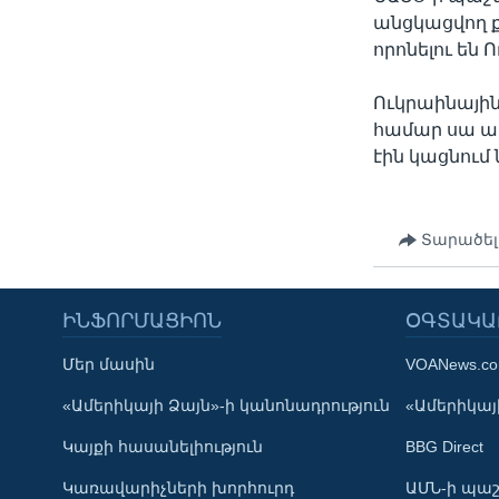
անցկացվող 
որոնելու են
Ուկրաինային
համար սա ար
էին կացնում
Տարածել
ԻՆՖՈՐՄԱՑԻՈՆ
ՕԳՏԱԿԱ
Մեր մասին
VOANews.c
Learning English
«Ամերիկայի Ձայն»-ի կանոնադրություն
«Ամերիկայի
Կայքի հասանելիություն
BBG Direct
ՀԵՏԵՒԵՔ ՄԵԶ
Կառավարիչների խորհուրդ
ԱՄՆ-ի պաշ