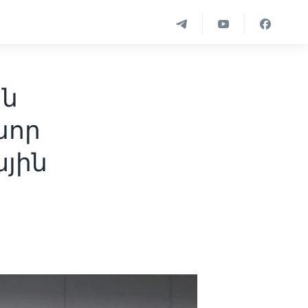
ին
նոր
ային