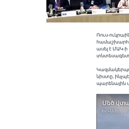
Ռուս-ուկրաի
համաշխարհա
ասել է ՄԱԿ-
տնտեսագետ 
Կազմակերպու
նիստը, ինչպե
պարենային 
by
«Ամերիկա