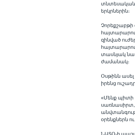
տնտեսական 
երկրներին։
Չորեքշաբթի 
հայտարարութ
զինված ուժեր
հայտարարութ
տասնյակ նա
ժամանակ։
Օսթինն ասել
իրենց ուշադր
«Մենք պիտի
սառնասիրտ, 
անվտանգությո
օրենքներն ու
ՆԱՏՕ-ի պաշ