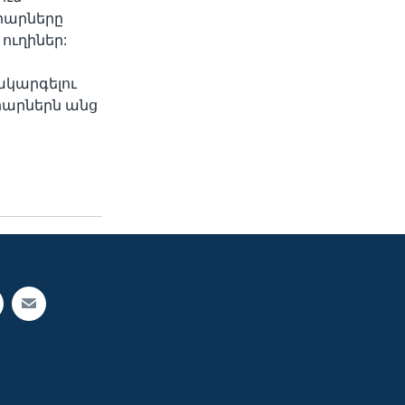
րարները
ուղիներ:
ակարգելու
րարներն անց