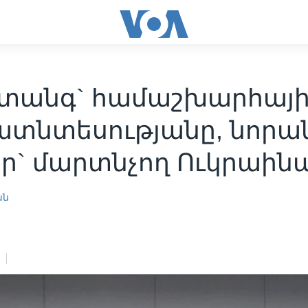
վտանգ` համաշխարհայ
ղատնտեսությանը, նորա
ր` մարտնչող Ուկրաին
ան