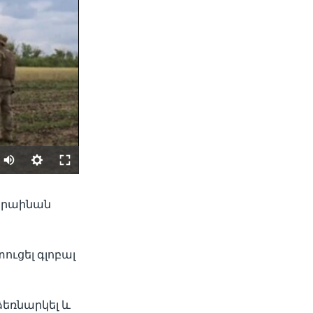
SHARE
ւկրաինան
ուցել գլոբալ
ձեռնարկել և