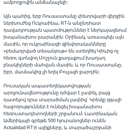
ամբողջովին անճանաչելի:
Այն պահից, երբ Ռուսաստանը փետրվարի վերջին
ներխուժեց Ուկրաինա, RT-ն անընդհատ
դավադրության պատմություններ է ներկայացնում
իսպանախոս լսարանին: Օրինակ, առասպելն այն
մասին, որ ուկրաինացի զինվորականները
«բեմադրված տեսանյութ» են ստեղծել Կիևից ոչ
հեռու գտնվող Մոշչուն քաղաքում խաղաղ
բնակիչների մահվան մասին, և որ Ռուսաստանը,
իբր, մասնակից չի եղել Բուչայի ջարդին:
Ռուսական ապատեղեկատվության
արդյունավետությունը դժվար է չափել, բայց
դատելով դրա տարածման չափից՝ Կրեմլը զգալի
հաջողություններ է ունեցել իսպանախոս
հեռուստադիտողների շրջանում։ Լատինական
Ամերիկայի գրեթե 500 հյուրանոցներ ունեն
Actualidad RT-ի ալիքները, և տարածաշրջանի