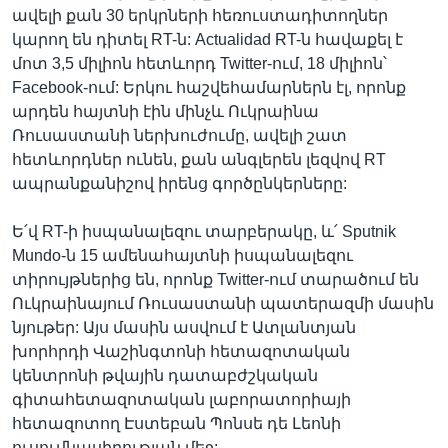
ավելի քան 30 երկրների հեռուստադիտողներ
կարող են դիտել RT-ն: Actualidad RT-ն հավաքել է
մոտ 3,5 միլիոն հետևորդ Twitter-ում, 18 միլիոն՝
Facebook-ում: Երկու հաշվեհամարներն էլ, որոնք
արդեն հայտնի էին մինչև Ուկրաինա
Ռուսաստանի ներխուժումը, ավելի շատ
հետևորդներ ունեն, քան անգլերեն լեզվով RT
ապրանքանիշով իրենց գործընկերները:
Ե՛վ RT-ի իսպանալեզու տարբերակը, և՛ Sputnik
Mundo-ն 15 ամենահայտնի իսպանալեզու
տիրույթներից են, որոնք Twitter-ում տարածում են
Ուկրաինայում Ռուսաստանի պատերազմի մասին
նյութեր: Այս մասին ասվում է Ատլանտյան
խորհրդի Վաշինգտոնի հետազոտական
կենտրոնի թվային դատաբժշկական
գիտահետազոտական լաբորատորիայի
հետազոտող Էստեբան Պոնսե դե Լեոնի
ուսումնասիրության մեջ: