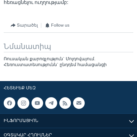
հեռացնելու ուղղությամբ:
Տարածել
Follow us
Նմանատիպ
Ռուսական քարոզչություն` Մոլդովայում.
Հեռուստատեսությունն` ընդդեմ համացանցի
ՀԵՏԵՒԵՔ ՄԵԶ
ԻՆՖՈՐՄԱՑԻՈՆ
ՕԳՏԱԿԱՐ ՀՂՈՒՄՆԵՐ