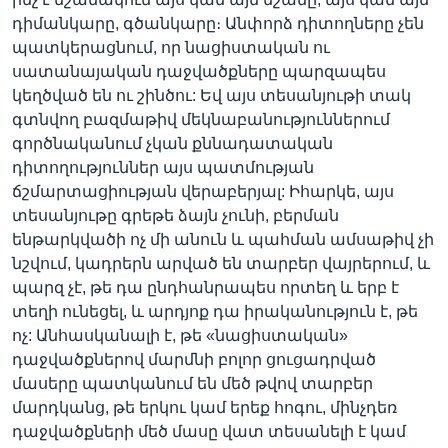
դիմանկարը, գծանկարը։ Անփորձ դիտողները չեն
պատկերացնում, որ նացիստական ու
սատանայական դաջվածքները պարզապես
կեղծված են ու շինծու: Եվ այս տեսանյութի տակ
գտնվող բազմաթիվ մեկնաբանություններում
գործնականում չկան քննադատական
դիտողություններ այս պատմության
ճշմարտացիության վերաբերյալ: Իհարկե, այս
տեսանյութը գրեթե ձայն չունի, բերման
ենթարկվածի ոչ մի անուն և պահման ամսաթիվ չի
նշվում, կադրերն արված են տարբեր վայրերում, և
պարզ չէ, թե դա ընդհանրապես որտեղ և երբ է
տեղի ունեցել, և արդյոք դա իրականություն է, թե
ոչ: Անհասկանալի է, թե «նացիստական»
դաջվածքներով մարմնի բոլոր ցուցադրված
մասերը պատկանում են մեծ թվով տարբեր
մարդկանց, թե երկու կամ երեք հոգու, մինչդեռ
դաջվածքների մեծ մասը վատ տեսանելի է կամ