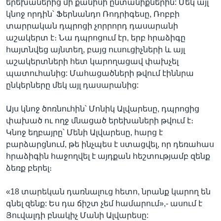
երեխաներից մի քանիսի ընտանիքներին: Մեկ այլ
կնոջ որդին՝ Ֆերնանդո Ռոդրիգեսը, Ռոբբի
տարրական դպրոցի չորրորդ դասարանի
աշակերտ է։ Նա դպրոցում էր, երբ հրաձիգը
հայտնվեց այնտեղ, բայց ուսուցիչների և այլ
աշակերտների հետ կարողացավ փախչել
պատուհանից: Մահացածների թվում էիննրա
ընկերները մեկ այլ դասարանից:
Այս կնոջ ծոռնուհին՝ Մոնիկ Ալվարեսը, դպրոցից
փախած ու ողջ մնացած երեխաների թվում է։
Կնոջ եղբայրը՝ Մենի Ալվարեսը, հարց է
բարձարցնում, թե ինչպես է ստացվել, որ դեռահաս
հրաձիգին հաջողվել է այդքան հեշտությամբ զենք
ձեռք բերել։
«18 տարեկան դառնալուց հետո, նրանք կարող են
գնել զենք: Ես դա ճիշտ չեմ համարում»,- ասում է
Յուվալդի բնակիչ Մանի Ալվարեսը: