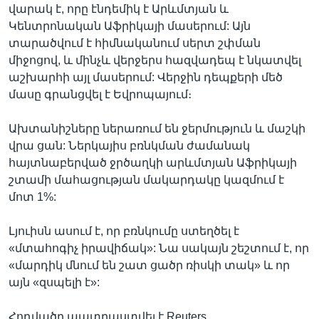
վարակ է, որը էնդեմիկ է Արևմտյան և
Կենտրոնական Աֆրիկայի մասերում: Այն
տարածվում է հիմնականում սերտ շփման
միջոցով, և մինչև վերջերս հազվադեպ է նկատվել
աշխարհի այլ մասերում: Վերջին դեպքերի մեծ
մասը գրանցվել է Եվրոպայում։
Ախտանիշները ներառում են ջերմություն և մաշկի
վրա ցան: Ներկայիս բռնկման ժամանակ
հայտնաբերված ջրծաղկի արևմտյան Աֆրիկայի
շտամի մահացության մակարդակը կազմում է
մոտ 1%:
Լյուիսն ասում է, որ բռնկումը ստեղծել է
«մտահոգիչ իրավիճակ»: Նա սակայն շեշտում է, որ
«մարդիկ մնում են շատ ցածր ռիսկի տակ» և որ
այն «զսպելի է»:
Հոդվածը պատրաստվել է Reuters