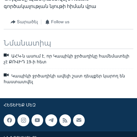
գործակալության նյութի հիման վրա
Տարածել
Follow us
Նմանատիպ
ԱՀԿ-ն ասում է, որ Կապիկի ջրծաղիկը համեմատելի
չէ ՔՈՎԻԴ 19-ի հետ
Կապիկի ջրծաղիկի ավելի շատ դեպքեր կարող են
հաստատվել
ՀԵՏԵՒԵՔ ՄԵԶ