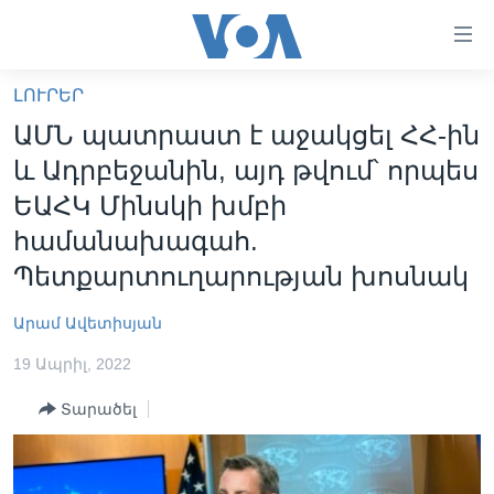
Մատչելի
հղումներ
անցնել
ԼՈՒՐԵՐ
հիմնական
ԳԼԽԱՎՈՐ ԷՋ
ԱՄՆ պատրաստ է աջակցել ՀՀ-ին
բովանդակությանը
ԼՈՒՐԵՐ
անցնել
և Ադրբեջանին, այդ թվում՝ որպես
հիմնական
ՍՓՅՈՒՌՔ
ԵԱՀԿ Մինսկի խմբի
բովանդակությանը
ՏԵՍԱՆՅՈՒԹԵՐ
համանախագահ.
հիմնական
բովանդակություն
Պետքարտուղարության խոսնակ
ՖԻԼՄԵՐ
ՄԵՐ ՄԱՍԻՆ
ՖԻԼՄԵՐ
Արամ Ավետիսյան
ՈՒԿՐԱԻՆԱԿԱՆ ՊԱՏԵՐԱԶՄ
IN ENGLISH
ՄԵՐ ՄԱՍԻՆ
19 Ապրիլ, 2022
«ԱՄԵՐԻԿԱՅԻ ՁԱՅՆ»-Ի ԿԱՆՈՆԱԴՐՈՒԹՅՈՒՆ
Տարածել
Learning English
ԿԱՊ ՄԵԶ ՀԵՏ
ՀԵՏԵՒԵՔ ՄԵԶ