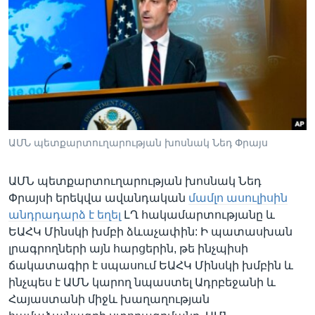
Լեզուներ
ԱՄՆ պետքարտուղարության խոսնակ Նեդ Փրայս
ԱՄՆ պետքարտուղարության խոսնակ Նեդ
Փրայսի երեկվա ավանդական
մամլո ասուլիսին
անդրադարձ է եղել
ԼՂ հակամարտությանը և
ԵԱՀԿ Մինսկի խմբի ձևաչափին: Ի պատասխան
լրագրողների այն հարցերին, թե ինչպիսի
ճակատագիր է սպասում ԵԱՀԿ Մինսկի խմբին և
ինչպես է ԱՄՆ կարող նպաստել Ադրբեջանի և
Հայաստանի միջև խաղաղության