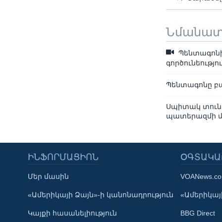
Նմանա
Պենտագոնի 
գործունեությո
Պենտագոնը բա
Սպիտակ տուն.
պատերազմի մ
ԻՆՖՈՐՄԱՑԻՈՆ
ՕԳՏԱԿԱ
Մեր մասին
VOANews.c
Learning English
«Ամերիկայի Ձայն»-ի կանոնադրություն
«Ամերիկայի
Կայքի հասանելիություն
BBG Direct
ՀԵՏԵՒԵՔ ՄԵԶ