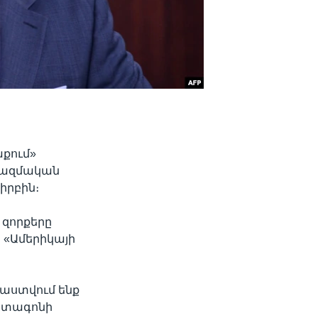
քում»
ռազմական
իրբին։
 զորքերը
 «Ամերիկայի
րաստվում ենք
ենտագոնի