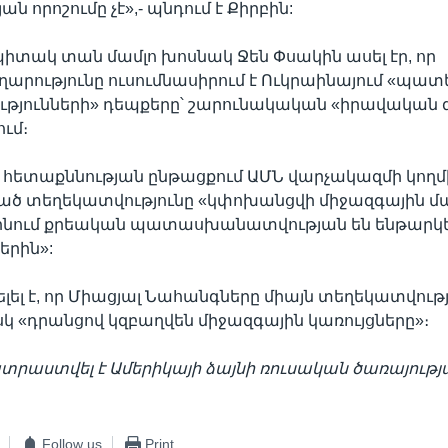
ն որոշումը չէ»,- պնդում է Քիրբին:
պիտակ տան մամլո խոսնակ Ջեն Փսակին ասել էր, որ
արությունը ուսումնասիրում է Ուկրաինայում «պ
ւթյունների» դեպքերը՝ շարունակական «իրավական 
ւմ։
 հետաքննության ընթացքում ԱՄՆ վարչակազմի կողմ
ծ տեղեկատվությունը «կփոխանցվի միջազգային մա
ինում քրեական պատասխանատվության են ենթարկ
երին»:
լել է, որ Միացյալ Նահանգները միայն տեղեկատվությ
սկ «դրանցով կզբաղվեն միջազգային կառույցները»։
րաստվել է Ամերիկայի ձայնի ռուսական ծառայությա
Follow us
Print