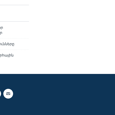
իր
ար
ունները
րհային