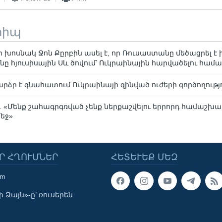
տիպ
խոսնակ Ջոն Քըրբին ասել է, որ Ռուսաստանը մեծացրել է 
ւնը հյուսիսային Սև ծովում՝ Ուկրաինային հարվածելու համ
րձր է գնահատում Ուկրաինայի զինված ուժերի գործողությ
 «Մենք շահագրգռված չենք ներքաշվելու երրորդ համաշխա
եջ»
Ր ՀՂՈՒՄՆԵՐ
ՀԵՏԵՒԵՔ ՄԵԶ
om
 Ձայն»-ը՝ ռուսերեն