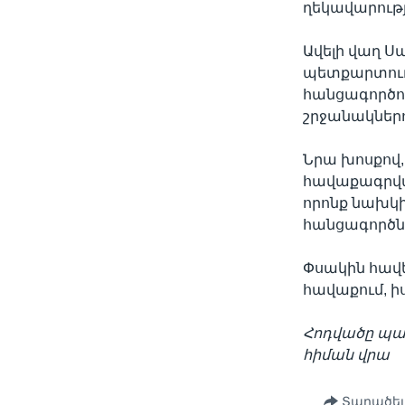
ղեկավարությա
Ավելի վաղ Ս
պետքարտուղ
հանցագործո
շրջանակներո
Նրա խոսքով,
հավաքագրվա
որոնք նախկ
հանցագործն
Փսակին հավե
հավաքում, ի
Հոդվածը պատ
հիման վրա
Տարածել