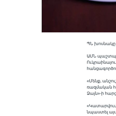
ՊՆ խոսնակը 
ԱՄՆ պաշտպա
Ուկրաինայո
հանցագործու
«Մենք, անշո
ռազմական հա
Ձայն»-ի հա
«Կատարվում 
նպաստել այս