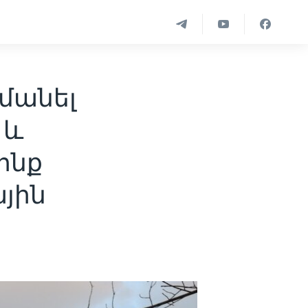
մանել
 և
ոնք
ային