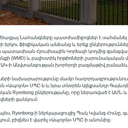
 Միացյալ Նահանգները պատժամիջոցներ է սահմանել
 երկու ֆիզիկական անձանց և երեք ընկերություննե
ի պատասխան Հյուսիսային Կորեայի կողմից զանգվա
ենքի (WMD) և բալիստիկ հրթիռների շարունակական 
ԱԿ-ի Անվտանգության խորհրդի բազմաթիվ բանաձև
երի նախարարությունը մամլո հաղորդագրությունում
ան «Ապոլոն» ՍՊԸ-ն և նրա տնօրեն Ալեքսանդր Գայևոյն
ական Ryonbong ընկերությանը, որը ներառված է ԱՄՆ և
ների ցանկում։
ս, Ryonbong-ի ներկայացուցիչ Պակ Կվանգ Հունը, գ
ւմ, բիզնես է վարել «Ապոլոն» ՍՊԸ-ի անունից։