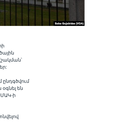
րի
ծային
մշակման՝
եր:
 ընդգծվում
 օգնել են
 ՄԱԿ-ի
տնվելով