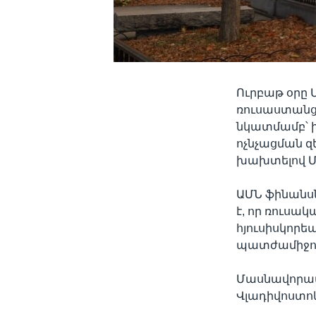
Ուրբաթ օրը
ռուսաստանցի
նկատմամբ՝ 
ոչնչացման զ
խախտելով Մ
ԱՄՆ ֆինանսն
է, որ ռուսակ
հյուսիսկորե
պատժամիջոց
Մասնավորապե
Վլադիվոստոկո