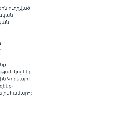
երն ուղղված
սական
ական
ն
է
ենք
յան կոչ ենք
ին Կորեայի]
զենք-
լու համար»: