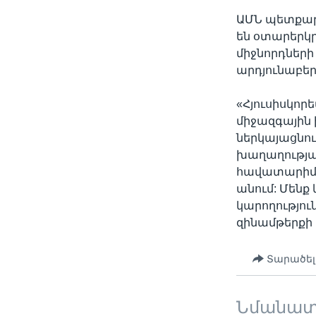
ԱՄՆ պետքարտ
են օտարերկր
միջնորդների
արդյունաբեր
«Հյուսիսկո
միջազգային 
ներկայացնու
խաղաղության
հավատարիմ ե
անում: Մենք
կարողությու
զինամթերքի 
Տարածել
Նմանա