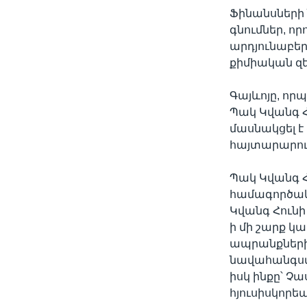
Ֆինանսների
գնումներ, 
արդյունաբեր
քիմիական զե
Գայևոյը, որպ
Պակ Կվանգ Հ
մասնակցել է
հայտարարութ
Պակ Կվանգ Հ
համագործակց
Կվանգ Հունի
ի մի շարք 
ապրանքների 
նավահանգստ
իսկ ինքը՝ Չ
հյուսիսկորե