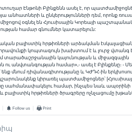
ուղար Էնթոնի Բլինքենն ասել է, որ պատժամիջոցն
յա անհատների և ընկերությունների դեմ, որոնք ռու
 միջոցով օգնել են Հյուսիսային Կորեայի պաշտպան
ության համար գնումներ կատարելուն:
րեական բալիստիկ հրթիռների արձակման էսկալացիա
իրավունքի կոպտագույն խախտում է և լուրջ վտանգ 
մ տարածաշրջանային կայունության և միջազգային
 ու անվտանգության համար»,- ասել է Բլինքենը։ - Մ
նք մնում դիվանագիտությանը և ԿԺԴՀ-ին երկխոսութ
 կշարունակենք կիրառել պատժամիջոցներ՝ [Հյուսիսայ
նը սահմանափակելու համար, ինչպես նաև ապօրինի 
և բալիստիկ հրթիռների ծրագրերը ոչնչացումը խթանե
Follow us
Print
տիպ