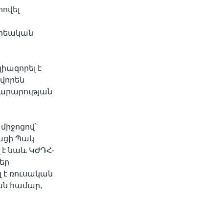
ովել
որեական
լիազորել է
իվորեն
խարարության
միջոցով՝
ացի Պակ
 է նաև ԿԺԴՀ-
եր
լ է ռուսական
ան համար,