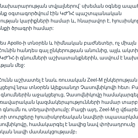
 նախարարության տվյալներով՝ սխեման օգնեց ապահ
որոնք օգտագործվում էին ԿԺԴՀ պաշտպանական
ության կարիքների համար և, հնարավոր է, հյուսիսկ
նքի ծրագրի համար:
ես Apollo-ի տնօրեն և հիմնական բաժնետեր, ոչ միայն 
ունին հանդես գալ ընկերության անունից, այլև ակտ
 ԿԺԴՀ-ի գնումների աշխատանքներին, ասվում է նա
յան մեջ:
ունն աշխատել է նաև ռուսական Zeel-M ընկերության 
ելով նրա տնօրեն Ալեքսանդր Չասովնիկովի հետ։ Բ
 գնումներին աջակցելուց, Չասովնիկովը համակարգել
կառավարական կազմակերպությունների համար տարբ
գնումն ու տեղափոխումը: Բացի այդ, Zeel-M-ը վճարե
ի տուրքերը հյուսիսկորեական նավերի սպասարկմ
ասովնիկովը, համակարգել է նավից նավ փոխադրումը
ական նավի մասնակցությամբ։