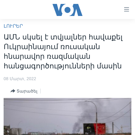
Մատչելի
հղումներ
անցնել
ԼՈՒՐԵՐ
հիմնական
ԳԼԽԱՎՈՐ ԷՋ
ԱՄՆ սկսել է տվյալներ հավաքել
բովանդակությանը
ԼՈՒՐԵՐ
անցնել
Ուկրաինայում ռուսական
հիմնական
ՍՓՅՈՒՌՔ
հնարավոր ռազմական
բովանդակությանը
ՏԵՍԱՆՅՈՒԹԵՐ
հանցագործությունների մասին
հիմնական
բովանդակություն
ՖԻԼՄԵՐ
08 Մարտ, 2022
ՄԵՐ ՄԱՍԻՆ
ՖԻԼՄԵՐ
Տարածել
ՈՒԿՐԱԻՆԱԿԱՆ ՊԱՏԵՐԱԶՄ
IN ENGLISH
ՄԵՐ ՄԱՍԻՆ
«ԱՄԵՐԻԿԱՅԻ ՁԱՅՆ»-Ի ԿԱՆՈՆԱԴՐՈՒԹՅՈՒՆ
Learning English
ԿԱՊ ՄԵԶ ՀԵՏ
ՀԵՏԵՒԵՔ ՄԵԶ