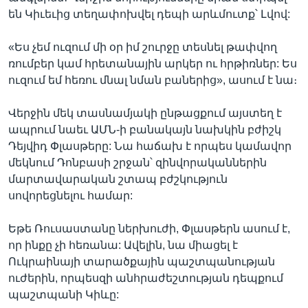
են Կիւեւից տեղափոխվել դեպի արևմուտք՝ Լվով:
«Ես չեմ ուզում մի օր իմ շուրջը տեսնել թափվող
ռումբեր կամ հրետանային արկեր ու հրթիռներ: Ես
ուզում եմ հեռու մնալ նման բաներից», ասում է նա։
Վերջին մեկ տասնամյակի ընթացքում այստեղ է
ապրում նաեւ ԱՄՆ-ի բանակայն նախկին բժիշկ
Դեյվիդ Փլասթերը: Նա հաճախ է որպես կամավոր
մեկնում Դոնբասի շրջան՝ զինվորականներին
մարտավարական շտապ բժշկություն
սովորեցնելու համար:
Եթե Ռուսաստանը ներխուժի, Փլասթերն ասում է,
որ ինքը չի հեռանա: Ավելին, նա միացել է
Ուկրաինայի տարածքային պաշտպանության
ուժերին, որպեսզի անհրաժեշտության դեպքում
պաշտպանի Կիևը: