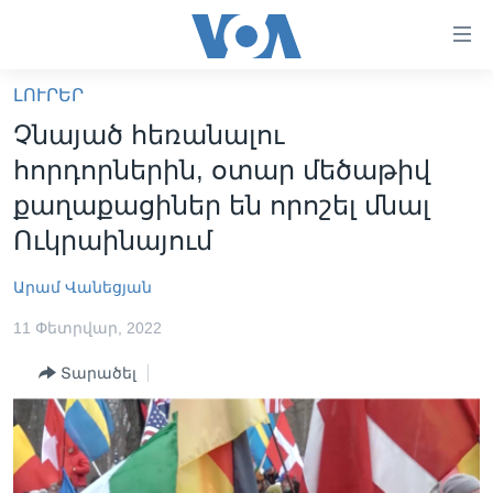
Մատչելի
հղումներ
անցնել
ԼՈՒՐԵՐ
հիմնական
ԳԼԽԱՎՈՐ ԷՋ
Չնայած հեռանալու
բովանդակությանը
ԼՈՒՐԵՐ
անցնել
հորդորներին, օտար մեծաթիվ
հիմնական
ՍՓՅՈՒՌՔ
քաղաքացիներ են որոշել մնալ
բովանդակությանը
ՏԵՍԱՆՅՈՒԹԵՐ
Ուկրաինայում
հիմնական
բովանդակություն
ՖԻԼՄԵՐ
Արամ Վանեցյան
ՄԵՐ ՄԱՍԻՆ
ՖԻԼՄԵՐ
11 Փետրվար, 2022
ՈՒԿՐԱԻՆԱԿԱՆ ՊԱՏԵՐԱԶՄ
IN ENGLISH
ՄԵՐ ՄԱՍԻՆ
Տարածել
«ԱՄԵՐԻԿԱՅԻ ՁԱՅՆ»-Ի ԿԱՆՈՆԱԴՐՈՒԹՅՈՒՆ
Learning English
ԿԱՊ ՄԵԶ ՀԵՏ
ՀԵՏԵՒԵՔ ՄԵԶ