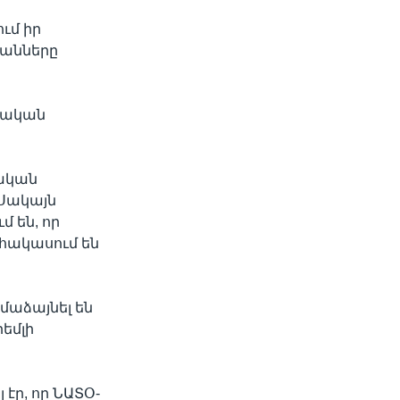
ւմ իր
խանները
զմական
ական
Սակայն
 են, որ
հակասում են
մաձայնել են
րեմլի
էր, որ ՆԱՏՕ-