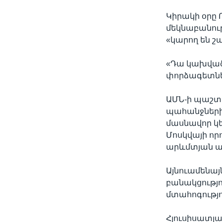
Կիրակի օրը
մեկնաբանութ
«կարող են շ
«Դա կախված 
փորձագետներ
ԱՄՆ-ի պաշտ
պահանջների
մասնավոր կե
Մոսկվայի ո
արևմտյան ա
Այնուամենայ
բանակցությու
մտահոգությո
Հյուսիսատլա