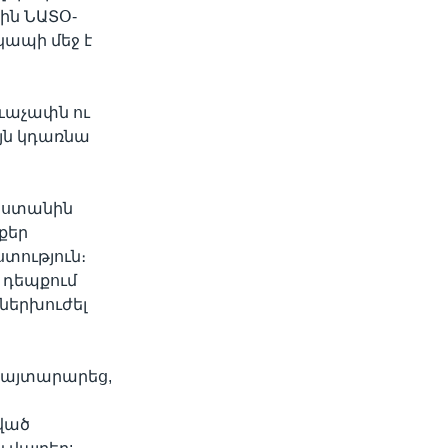
-ին ՆԱՏՕ-
կապի մեջ է
ձևաչափն ու
յն կդառնա
սաստանին
քեր
տություն։
 դեպքում
 ներխուժել
հայտարարեց,
վված