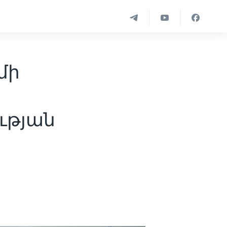
մի
ւթյան