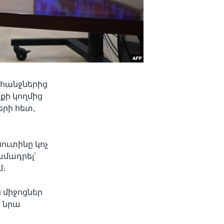
ահանջներից
նքի կողմից
րի հետ,
Պուտինը կոչ
մադրել՝
մ։
 միջոցներ
ը նրա