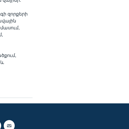
 վայրեր:
գի զորքերի
ավային
ամասում,
մ,
ծքում,
 և