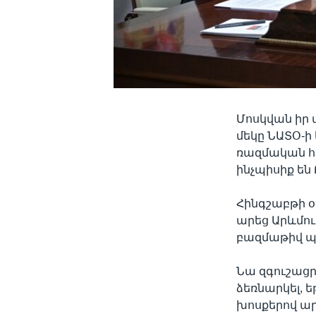
Մոսկվան իր 
մեկը ՆԱՏՕ-ի 
ռազմական հա
ինչպիսիք են
Հինգշաբթի օր
արեց Արևմո
բազմաթիվ պա
Նա զգուշացր
ձեռնարկել, 
խոսքերով ար