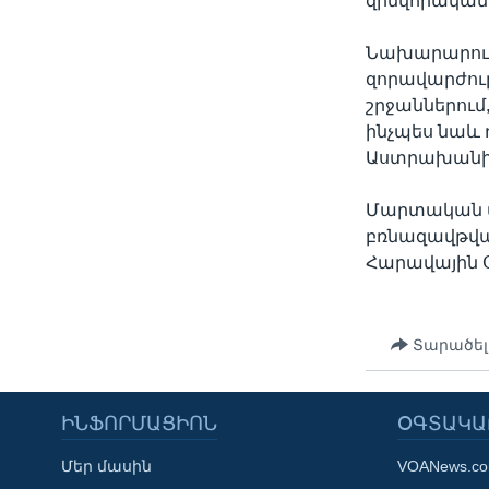
զինվորականն
Նախարարությ
զորավարժութ
շրջաններում
ինչպես նաև 
Աստրախանի մ
Մարտական վ
բռնազավթվա
Հարավային Օ
Տարածել
ԻՆՖՈՐՄԱՑԻՈՆ
ՕԳՏԱԿԱ
Մեր մասին
VOANews.c