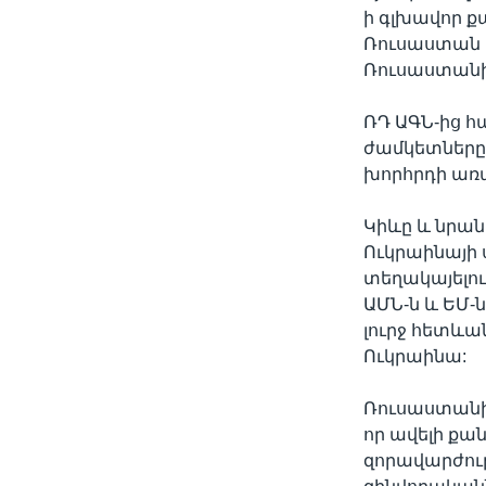
ի գլխավոր ք
Ռուսաստան խ
Ռուսաստանի
ՌԴ ԱԳՆ-ից հ
ժամկետները 
խորհրդի առա
Կիևը և նրան
Ուկրաինայի 
տեղակայելո
ԱՄՆ-ն և ԵՄ-
լուրջ հետևա
Ուկրաինա:
Ռուսաստանի
որ ավելի քա
զորավարժութ