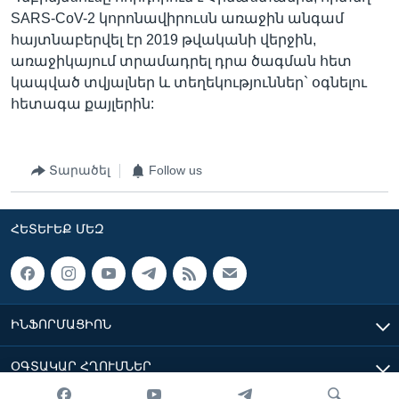
SARS-CoV-2 կորոնավիրուսն առաջին անգամ
հայտնաբերվել էր 2019 թվականի վերջին,
առաջիկայում տրամադրել դրա ծագման հետ
կապված տվյալներ և տեղեկություններ` օգնելու
հետագա քայլերին:
Տարածել
Follow us
ՀԵՏԵՒԵՔ ՄԵԶ
ԻՆՖՈՐՄԱՑԻՈՆ
ՕԳՏԱԿԱՐ ՀՂՈՒՄՆԵՐ