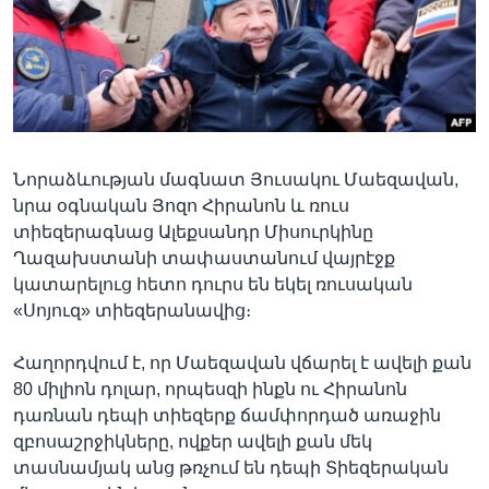
Լեզուներ
Նորաձևության մագնատ Յուսակու Մաեզավան,
նրա օգնական Յոզո Հիրանոն և ռուս
տիեզերագնաց Ալեքսանդր Միսուրկինը
Ղազախստանի տափաստանում վայրէջք
կատարելուց հետո դուրս են եկել ռուսական
«Սոյուզ» տիեզերանավից։
Հաղորդվում է, որ Մաեզավան վճարել է ավելի քան
80 միլիոն դոլար, որպեսզի ինքն ու Հիրանոն
դառնան դեպի տիեզերք ճամփորդած առաջին
զբոսաշրջիկները, ովքեր ավելի քան մեկ
տասնամյակ անց թռչում են դեպի Տիեզերական