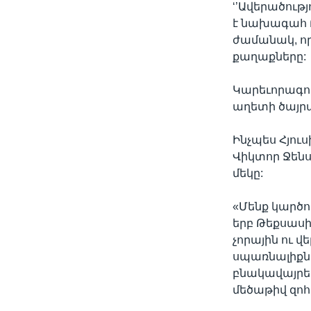
‘’Ավերածութ
է նախագահ Բ
ժամանակ, ո
քաղաքները:
Կարեւորագու
աղետի ծայրա
Ինչպես Հյու
Վիկտոր Ջենս
մեկը:
«Մենք կարծո
երբ Թեքսասի
չորային ու
սպառնալիքներ
բնակավայրե
մեծաթիվ զոհ