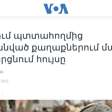
ում պտտահողմից
անված քաղաքներում մ
որցնում հույսը
ան
 2021