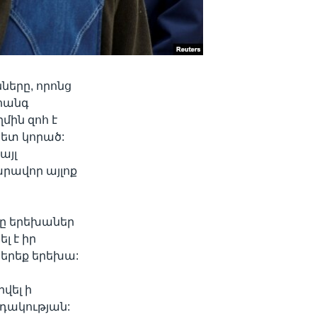
ները, որոնց
ահանգ
ին զոհ է
հետ կորած:
այլ
արավոր այլոք
ոթը երեխաներ
լ է իր
 երեք երեխա:
վել ի
դակության: