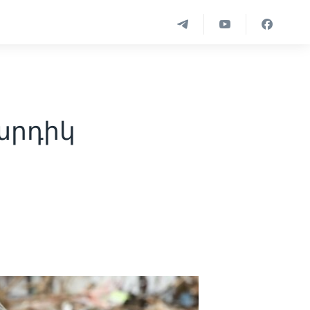
արդիկ