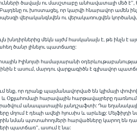
յունների ծավալն ու մասշտաբը անհավատալի մեծ է’’
այդենը ու խոստացել, որ կարվի հնարավոր ամեն ինչ
րպեսզի վերականգնվեն ու վերակառուցվեն կործանվ
յն խնդիրներից մեկն այժմ հասկանալն է, թե ինչն է ա
հեղ ծանր լինելու պատճառը:
սիսային Իլինոյսի համալսարանի օդերևութաբանությ
ինին է ասում, մարդու վարքագիծն է գլխավոր պատ
ւմ ենք, որ դրանք պայմանավորված են կլիմայի փոփո
 և Օքլահոմայի հարավային հարթավայրերը դառնում 
 վերածվում անապատային լանդշաֆտի: Դա եղանակայ
ը մղում է դեպի ավելի հյուսիս և արևելք: Մեյֆիլդի 
րին նման պտտահողմերի հարվածները կարող են դա
երի պատճառ’’, ասում է նա: