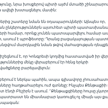
ունը, նրա խոսքերով պիտի այժմ մտածի շինարարո
ավելի խստացնելու մասին:
ցներից շատերը նման են օդապարուկների: Այնպես որ,
ն ընկերություններն այսուհետ պիտի պատասխանա
ների համար, որոնք չունեն պատսպարվելու համար 
 ասում է պրոֆեսորը: Դրանց բացակայության պատճ
անցվում մարդկային նման թվով մահացության դեպքե
հիշեցնում է, որ Կոնգրեսի կողմից հաստատված իր վե
յուններից մեկը վերաբերում էր հենց երկրի
ածքները բարելավելուն:
աբերում է ներկա պահին, ապա գլխավորը չհուսահատվե
նները հաղթահարելու ուժ գտնելը: Ինչպես Քենթաքի
Էնդի Բեշիրն է ասում. ‘’Քենթաքցիները հույսը չկտր
ք պատրաստ են միասնաբար կառուցել ոչ միայն այս ք
ց ապագան: