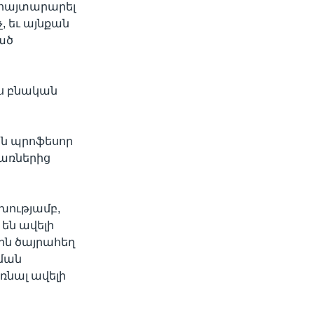
, հայտարարել
, եւ այնքան
ած
յս բնական
ան պրոֆեսոր
ճառներից
խությամբ,
են ավելի
ին ծայրահեղ
նման
ռնալ ավելի