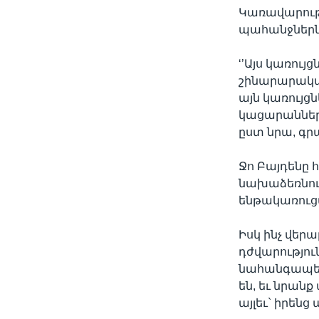
Կառավարությ
պահանջներն 
‘’Այս կառույ
շինարարակա
այն կառույց
կացարաններ,
ըստ նրա, գր
Ջո Բայդենը 
նախաձեռնութ
ենթակառուցվ
Իսկ ինչ վեր
դժվարությու
նահանգապետ 
են, եւ նրան
այլեւ` իրեն