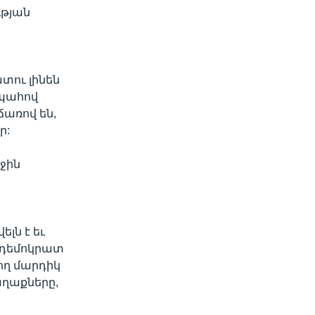
ւթյան
տու լինեն
ապահով
առով են,
ր:
րջին
լն է եւ
ի դեմոկրատ
ող մարդիկ
աղաքները,