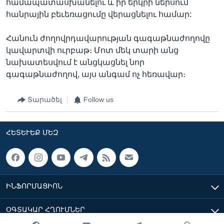
համապատասխանելու և իր երկրի ներսում
հանրային բեւեռացումը վերացնելու համար:
Հանուն ժողովրդավարության գագաթնաժողովը
կավարտվի ուրբաթ։ Մոտ մեկ տարի անց
նախատեսվում է անցկացնել նոր
գագաթնաժողով, այս անգամ ոչ հեռավար։
Տարածել
Follow us
ՀԵՏԵՒԵՔ ՄԵԶ
ԻՆՖՈՐՄԱՑԻՈՆ
ՕԳՏԱԿԱՐ ՀՂՈՒՄՆԵՐ