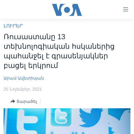
Մատչելի
հղումներ
անցնել
ԼՈՒՐԵՐ
հիմնական
ԳԼԽԱՎՈՐ ԷՋ
Ռուսաստանը 13
բովանդակությանը
ԼՈՒՐԵՐ
անցնել
տեխնոլոգիական հսկաներից
հիմնական
ՍՓՅՈՒՌՔ
պահանջել է գրասենյակներ
բովանդակությանը
ՏԵՍԱՆՅՈՒԹԵՐ
բացել երկրում
հիմնական
բովանդակություն
ՖԻԼՄԵՐ
Արամ Ավետիսյան
ՄԵՐ ՄԱՍԻՆ
ՖԻԼՄԵՐ
25 Նոյեմբեր, 2021
ՈՒԿՐԱԻՆԱԿԱՆ ՊԱՏԵՐԱԶՄ
IN ENGLISH
ՄԵՐ ՄԱՍԻՆ
Տարածել
«ԱՄԵՐԻԿԱՅԻ ՁԱՅՆ»-Ի ԿԱՆՈՆԱԴՐՈՒԹՅՈՒՆ
Learning English
ԿԱՊ ՄԵԶ ՀԵՏ
ՀԵՏԵՒԵՔ ՄԵԶ