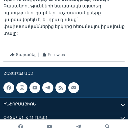
Բանակցությունների նպատակն այստեղ
օգնություն ուղարկելու աշխատանքները
կարգավորելն է, եւ դրա դիմաց`
փախստականներից երկրից հեռանալու իրավունք
տալը:
Տարածել
Follow us
ՀԵՏԵՒԵՔ ՄԵԶ
ԻՆՖՈՐՄԱՑԻՈՆ
ՕԳՏԱԿԱՐ ՀՂՈՒՄՆԵՐ