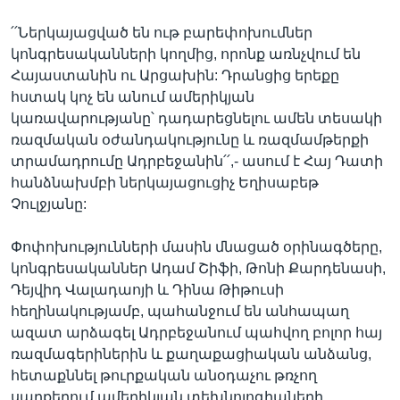
՛՛Ներկայացված են ութ բարեփոխումներ
կոնգրեսականների կողմից, որոնք առնչվում են
Հայաստանին ու Արցախին: Դրանցից երեքը
հստակ կոչ են անում ամերիկյան
կառավարությանը՝ դադարեցնելու ամեն տեսակի
ռազմական օժանդակությունը և ռազմամթերքի
տրամադրումը Ադրբեջանին՛՛,- ասում է Հայ Դատի
հանձնախմբի ներկայացուցիչ Եղիսաբեթ
Չուլջյանը:
Փոփոխությունների մասին մնացած օրինագծերը,
կոնգրեսականներ Ադամ Շիֆի, Թոնի Քարդենասի,
Դեյվիդ Վալադաոյի և Դինա Թիթուսի
հեղինակությամբ, պահանջում են անհապաղ
ազատ արձագել Ադրբեջանում պահվող բոլոր հայ
ռազմագերիներին և քաղաքացիական անձանց,
հետաքննել թուրքական անօդաչու թռչող
սարքերում ամերիկյան տեխնոլոգիաների