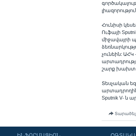
գործակալութ
լիազորությո
Հունիսի կե
Ուֆայի Sput
միջավայրի պ
ձեռնարկությ
չունեին: ԱՀԿ
արտադրությ
շարք խախտո
Տեսչական եզ
արտադրողին,
Sputnik V- ն
Տարածել
ԻՆՖՈՐՄԱՑԻՈՆ
ՕԳՏԱԿԱ