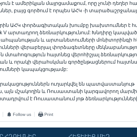
յուն է ամերիկյան մայրցամաքում, որը չունի դեղեր 
ւններ, բայց գործում է որպես ԱՀԿ -ի տարածաշրջանայ
սերին ԱՀԿ փորձագիտական խումբը խախտումներ է հ
nik V արտադրող ձեռնարկությունում: Խնդիրը կապված
ահպանության և արտանետումների մոնիտորինգի հե
ունների վերաբերյալ փորձագետները մեկնաբանությո
 -ն մտահոգություն հայտնեց վերոհիշյալ ձեռնարկությո
ան և որակի վերահսկման գործընթացներում հայտն
ւմների կապակցությամբ:
րակացություններն ուղարկվել են պատվաստանյութ
 այն մշակողին և Ռուսաստանի կարգավորող մարմի
 արտադրվում է Ռուսաստանում յոթ ձեռնարկություններ
Follow us
Print
Ր ՀՂՈՒՄՆԵՐ
ՀԵՏԵՒԵՔ ՄԵԶ