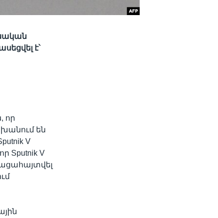
ւսական
սեցվել է՝
 որ
խանում են
utnik V
 Sputnik V
բացահայտվել
ւմ
ային