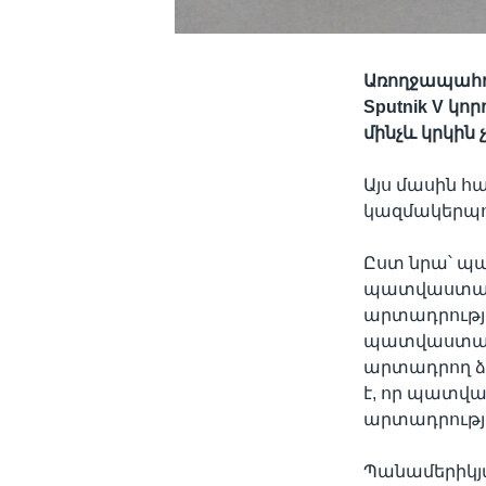
Առողջապահո
Sputnik V կ
մինչև կրկին
Այս մասին 
կազմակերպո
Ըստ նրա՝ պ
պատվաստանյ
արտադրությա
պատվաստանյո
արտադրող ձե
է, որ պատվ
արտադրությա
Պանամերիկյ