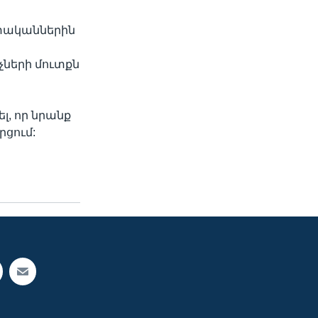
ստականներին
չների մուտքն
լ, որ նրանք
ցում: