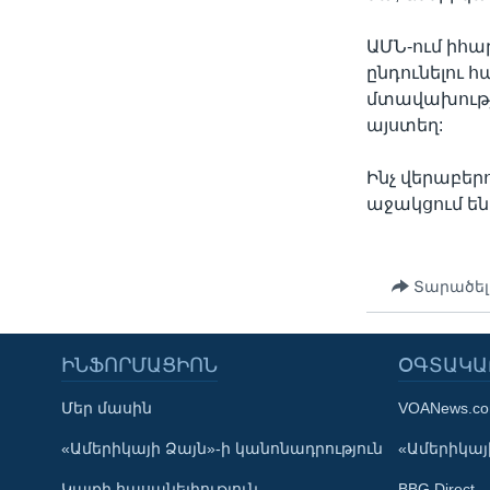
ԱՄՆ-ում իհա
ընդունելու 
մտավախությո
այստեղ:
Ինչ վերաբեր
աջակցում են
Տարածել
ԻՆՖՈՐՄԱՑԻՈՆ
ՕԳՏԱԿԱ
Մեր մասին
VOANews.c
Learning English
«Ամերիկայի Ձայն»-ի կանոնադրություն
«Ամերիկայի
Կայքի հասանելիություն
BBG Direct