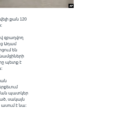
ելի քան 120
:
 զբաղվող
ց Ադամ
ցում են
նամցիների
րը պետք է
:
յան
երքեւում
 Նման պատկեր
ած, սակայն
ասում է նա: