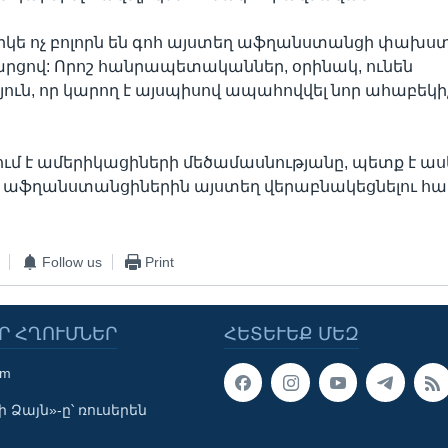
րկե ոչ բոլորն են գոհ այստեղ աֆղանստանցի փախ
հարցով: Որոշ հանրապետականներ, օրինակ, ունեն
ւն, որ կարող է այսպիսով ապահովվել նոր ահաբեկի
ում է ամերիկացիների մեծամասնությանը, պետք է ասե
 աֆղանստանցիներին այստեղ վերաբնակեցնելու հար
Follow us
Print
Ր ՀՂՈՒՄՆԵՐ
ՀԵՏԵՒԵՔ ՄԵԶ
om
 Ձայն»-ը՝ ռուսերեն