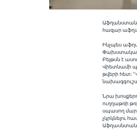
Աֆղանստանու
հազար աֆղա
Ինչպես աֆ
Փախստականն
Բեյթսն է աս
Վիետնամի պ
թվերի հետ:
նախազգուշակ
Նրա խոսքերո
ուղղաթռի թռի
սպասող մարդ
չկրկնելու հ
Աֆղասնտանից