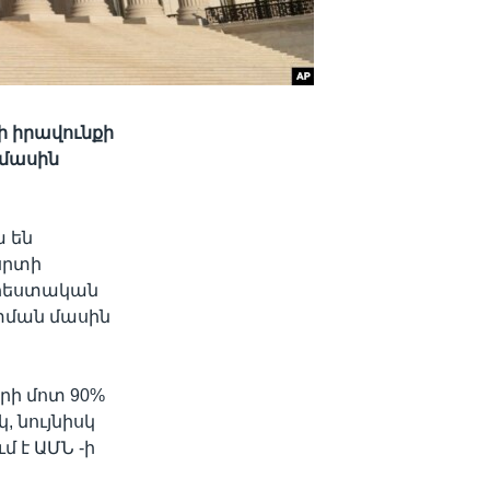
ի իրավունքի
 մասին
 են
 սրտի
րհեստական
ատման մասին
րի մոտ 90%
 նույնիսկ
մ է ԱՄՆ -ի