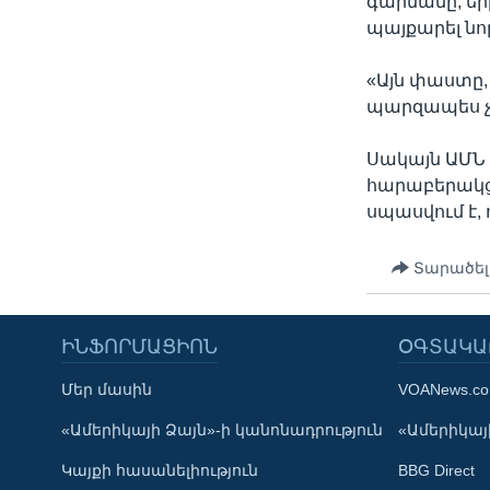
գարնանը, եր
պայքարել նոր
«Այն փաստը, 
պարզապես չա
Սակայն ԱՄՆ 
հարաբերակցո
սպասվում է,
Տարածել
ԻՆՖՈՐՄԱՑԻՈՆ
ՕԳՏԱԿԱ
Մեր մասին
VOANews.c
Learning English
«Ամերիկայի Ձայն»-ի կանոնադրություն
«Ամերիկայի
Կայքի հասանելիություն
BBG Direct
ՀԵՏԵՒԵՔ ՄԵԶ