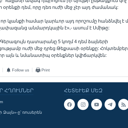
բ Դալլասի ավագ դպրոցում իր ելույթի ընթացքում կոչ
 օրենքի դեմ, որը դեռ ուժի մեջ չէր այդ ժամանակ:
որ կյանքի համար կարևոր այդ որոշումը հանձնվել է մ
փազանց անմարդկային է»,- ասում է Սմիթը:
Գերագույն դատարանը 5 կողմ 4 դեմ ձայների
ւթյամբ ուժի մեջ դրեց Թեքսասի օրենքը: Հոկտեմբե
 որ այն և նմանատիպ օրենքներ կվիճարկվեն:
Follow us
Print
Ր ՀՂՈՒՄՆԵՐ
ՀԵՏԵՒԵՔ ՄԵԶ
om
 Ձայն»-ը՝ ռուսերեն