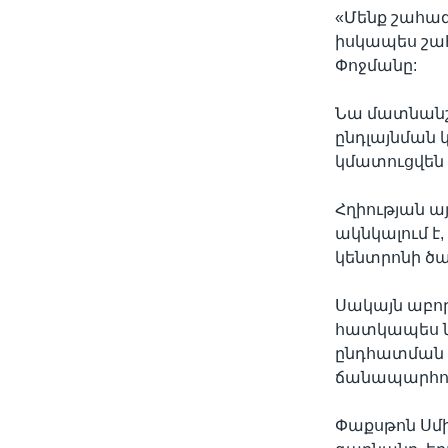
«Մենք շահագ
իսկապես շահ
Փոջմանը:
Նա մատնանշ
ընդլայնման 
կմատուցվեն
Հղիության ա
ակնկալում է,
կենտրոնի ծա
Սակայն աբոր
հատկապես նր
ընդհատման հ
ճանապարհով
Փաքսթոն Սմի