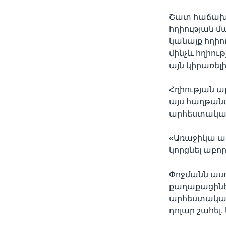
Շատ հաճախ վ
հղիության մ
կանայք հղի
մինչև հղիութ
այն կիրառել
Հղիության 
այս հաղթանակ
արհեստակա
«Առաջիկա ամ
կորցնել աբո
Փոջմանն ասու
քաղաքացինե
արհեստական
դոլար շահել