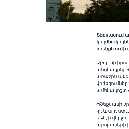
Տեքսասում ա
կողմնակիցնե
օրենքն ուժի
Աբորտի իրա
անցկացրել Թ
առաջին անգ
վիժեցումներ
ամենակոշտ օ
«Թեքսասի օր
-ը, և այդ ս
եթե, ի վերջո
աբորտների ի