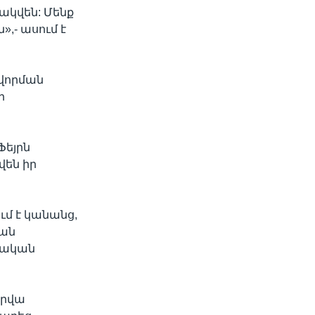
ակվեն: Մենք
,- ասում է
վորման
ր
Ֆեյրն
վեն իր
ւմ է կանանց,
կան
շկական
արվա