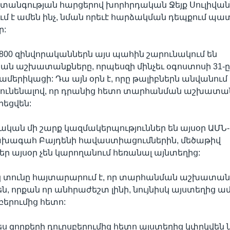
տանգության հարցերով խորհրդական Ջեյք Սուլիվանն
ւմ է ամեն ինչ, նման որեւէ հարձակման դեպքում պ
ր:
800 զինվորականներն այս պահին շարունակում են
ն աշխատանքները, որպեսզի մինչեւ օգոստոսի 31-ը
ի ամերիկացի: Դա այն օրն է, որը թալիբներն անվանում 
ի ունենալով, որ դրանից հետո տարհանման աշխատա
եցվեն:
կան մի շարք կազմակերպություններ են այսօր ԱՄՆ-ո
նախագահ Բայդենի հավաստիացումներին, մեծաթիվ
ր այսօր չեն կարողանում հեռանալ այնտեղից:
 տունը հայտարարում է, որ տարհանման աշխատան
ն, որքան որ անհրաժեշտ լինի, նույնիսկ այստեղից ա
բերումից հետո:
ես զորքերի դուրսբերումից հետո այստեղից կփրկվեն 