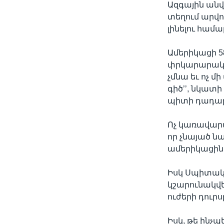
Ազգային անվ
տեղում արվո
լինելու համա
Ամերիկացի 5
փրկարարակա
չմնա եւ ոչ մ
գիծ’’, նկատ
պիտի դադար
Ոչ կառավարա
որ չնայած 
ամերիկացինե
Իսկ Սպիտակ
կշարունակվե
ուժերի դուրս
Իսկ, թե ինչպ