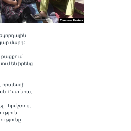
եկորդային
ազար մարդ:
նթացքում
ում են իրենց
, որպեսզի
ան: Ըստ նրա,
:
լ է հրմշտոց,
ություն
ւթյունը: