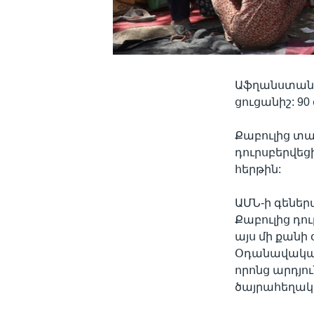
Աֆղանստանից
ցուցանիշ: 90
Քաբուլից տա
դուրսբերվեց
հերթին:
ԱՄՆ-ի գեներա
Քաբուլից դո
այս մի քանի 
Օդանավակայա
որոնց արդյո
ծայրահեղակ