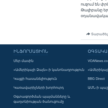
ուզում են փր
Թալիբանը եր
օդանավակայա
Տարածել
ԻՆՖՈՐՄԱՑԻՈՆ
ՕԳՏԱԿԱ
Մեր մասին
VOANews.c
Learning English
«Ամերիկայի Ձայն»-ի կանոնադրություն
«Ամերիկայի
Կայքի հասանելիություն
BBG Direct
ՀԵՏԵՒԵՔ ՄԵԶ
Կառավարիչների խորհուրդ
ԱՄՆ-ի պաշ
Օգտագործման պայմանները և
գաղտնիության ծանուցումը
Լեզուներ