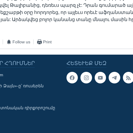
կվել Թալիբանից, դեռեւս պարզ չէ: Դրան գումարած այ
եքշաբթի օրը հորդորեց, որ այլեւս որեւէ աֆղանստա
ն: Արձակվեց բոլոր կանանց տանը մնալու մասին 
Follow us
Print
Ր ՀՂՈՒՄՆԵՐ
ՀԵՏԵՒԵՔ ՄԵԶ
om
 Ձայն»-ը՝ ռուսերեն
տոնական դիրքորոշումը