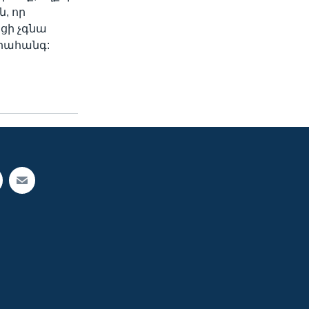
ն, որ
նցի չգնա
հրահանգ: