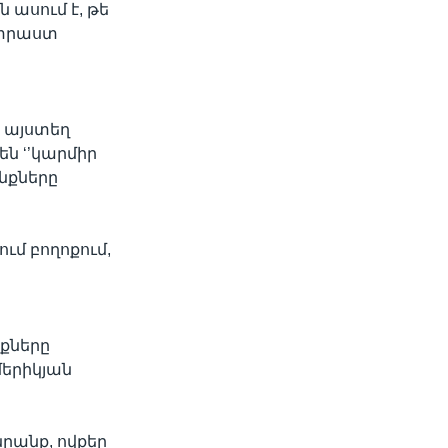
 ասում է, թե
ատրաստ
 այստեղ
են ‘’կարմիր
նքները
ւմ բողոքում,
քները
մերիկյան
նրանք, ովքեր