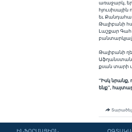
առաջարկ, եր
հյուսիսային
եւ Քանդահա
Թալիբանի հս
Լաշքար Գահ
բանտարկյալն
Թալիբանի ղե
Աֆղանստանի 
քսան տարի ա
‘’Իսկ նրանք,
ենք’’, հայտ
Տարածել
ԻՆՖՈՐՄԱՑԻՈՆ
ՕԳՏԱԿԱ