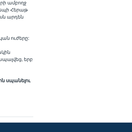
կրի ամբողջ
դեպի Հերաթ
սն արդեն
ան ուժերը:
ակին
պալվեց, երբ
րին սպանելու