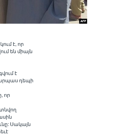
ում է, որ
ւմ են միայն
վում է
 դարպաս դեպի
, որ
գտնվող
ասին
ւնը: Սակայն
եւէ