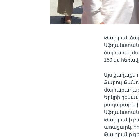
Թալիբան ծա
Աֆղանստանի 
ծայրահեղ մա
150 կմ հեռավ
Այս քաղաքն 
Քաբուլ-Քանդ
մայրաքաղաք
Երկրի ղեկավ
քաղաքային ի
Աֆղանստանի
Թալիբանի բա
առաջարկ, հո
Թալիբանը դժ