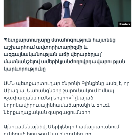
Լեզուներ
Պետքարտուղարը մտահոգություն հայտնեց
աշխարհում ավտորիտարիզմի և
ազգայնականության աճի վերաբերյալ՝
մատնանշելով ամերիկյանժողովրդավարության
կարևորությունը
ԱՄՆ պետքարտուղար Էնթոնի Բլինքենը ասել է, որ
Միացյալ Նահանգները շարունակում է մնալ
«չափազանց ուժեղ երկիր» ՝ չնայած
կորոնավիրուսայինհամաճարակի և բուռն
ներքաղաքական զարգացումների:
Այնուամենայնիվ, Մերիլենդի համալսարանում
ունեցած ելույթում նա ընդունեց, որ