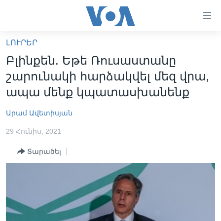
Մատչելի
հղումներ
անցնել
ԼՈՒՐԵՐ
հիմնական
ԳԼԽԱՎՈՐ ԷՋ
Բլինքեն. Եթե Ռուսաստանը
բովանդակությանը
ԼՈՒՐԵՐ
անցնել
շարունակի հարձակվել մեզ վրա,
հիմնական
ՍՓՅՈՒՌՔ
ապա մենք կպատասխանենք
բովանդակությանը
ՏԵՍԱՆՅՈՒԹԵՐ
հիմնական
Արամ Ավետիսյան
բովանդակություն
ՖԻԼՄԵՐ
29 Հունիս, 2021
ՄԵՐ ՄԱՍԻՆ
ՖԻԼՄԵՐ
Տարածել
ՈՒԿՐԱԻՆԱԿԱՆ ՊԱՏԵՐԱԶՄ
IN ENGLISH
ՄԵՐ ՄԱՍԻՆ
«ԱՄԵՐԻԿԱՅԻ ՁԱՅՆ»-Ի ԿԱՆՈՆԱԴՐՈՒԹՅՈՒՆ
Learning English
ԿԱՊ ՄԵԶ ՀԵՏ
ՀԵՏԵՒԵՔ ՄԵԶ