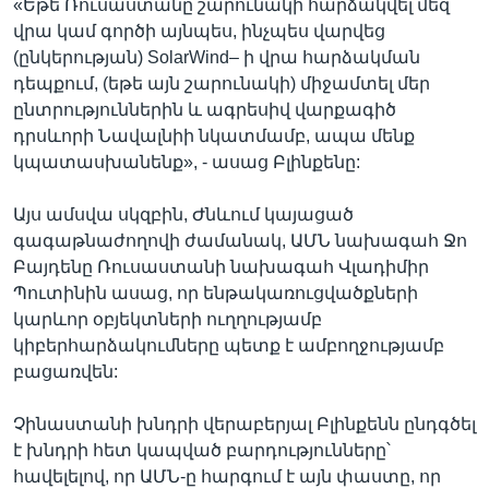
«Եթե Ռուսաստանը շարունակի հարձակվել մեզ
վրա կամ գործի այնպես, ինչպես վարվեց
(ընկերության) SolarWind– ի վրա հարձակման
դեպքում, (եթե այն շարունակի) միջամտել մեր
ընտրություններին և ագրեսիվ վարքագիծ
դրսևորի Նավալնիի նկատմամբ, ապա մենք
կպատասխանենք», - ասաց Բլինքենը:
Այս ամսվա սկզբին, Ժնևում կայացած
գագաթնաժողովի ժամանակ, ԱՄՆ նախագահ Ջո
Բայդենը Ռուսաստանի նախագահ Վլադիմիր
Պուտինին ասաց, որ ենթակառուցվածքների
կարևոր օբյեկտների ուղղությամբ
կիբերհարձակումները պետք է ամբողջությամբ
բացառվեն:
Չինաստանի խնդրի վերաբերյալ Բլինքենն ընդգծել
է խնդրի հետ կապված բարդությունները՝
հավելելով, որ ԱՄՆ-ը հարգում է այն փաստը, որ