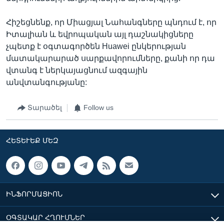
Հիշեցնենք, որ Միացյալ Նահանգները պնդում է, որ
Իտալիան և եվրոպական այլ դաշնակիցները
չպետք է օգտագործեն Huawei ընկերության
մատակարարած սարքավորումները, քանի որ դա
վտանգ է ներկայացնում ազգային
անվտանգությանը:
Տարածել
Follow us
ՀԵՏԵՒԵՔ ՄԵԶ
ԻՆՖՈՐՄԱՑԻՈՆ
ՕԳՏԱԿԱՐ ՀՂՈՒՄՆԵՐ