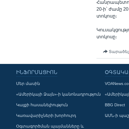
Հանրապետութ
20-ի` ժամը 2
տոկոսը։
Կուսակցությո
տոկոսը։
Տարածել
ԻՆՖՈՐՄԱՑԻՈՆ
ՕԳՏԱԿԱ
Մեր մասին
VOANews.c
Learning English
«Ամերիկայի Ձայն»-ի կանոնադրություն
«Ամերիկայի
Կայքի հասանելիություն
BBG Direct
ՀԵՏԵՒԵՔ ՄԵԶ
Կառավարիչների խորհուրդ
ԱՄՆ-ի պաշ
Օգտագործման պայմանները և