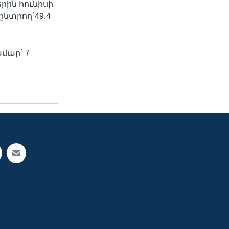
րին հունիսի
 ընտրող`49.4
ամար` 7