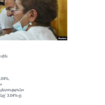
ասին
.04%,
»
պետություն»
ը՝ 3.04%-ը: