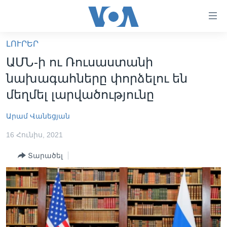
Մատչելի
հղումներ
անցնել
ԼՈՒՐԵՐ
հիմնական
ԳԼԽԱՎՈՐ ԷՋ
ԱՄՆ-ի ու Ռուսաստանի
բովանդակությանը
ԼՈՒՐԵՐ
անցնել
նախագահները փորձելու են
հիմնական
ՍՓՅՈՒՌՔ
մեղմել լարվածությունը
բովանդակությանը
ՏԵՍԱՆՅՈՒԹԵՐ
հիմնական
Արամ Վանեցյան
բովանդակություն
ՖԻԼՄԵՐ
16 Հունիս, 2021
ՄԵՐ ՄԱՍԻՆ
ՖԻԼՄԵՐ
Տարածել
ՈՒԿՐԱԻՆԱԿԱՆ ՊԱՏԵՐԱԶՄ
IN ENGLISH
ՄԵՐ ՄԱՍԻՆ
«ԱՄԵՐԻԿԱՅԻ ՁԱՅՆ»-Ի ԿԱՆՈՆԱԴՐՈՒԹՅՈՒՆ
Learning English
ԿԱՊ ՄԵԶ ՀԵՏ
ՀԵՏԵՒԵՔ ՄԵԶ