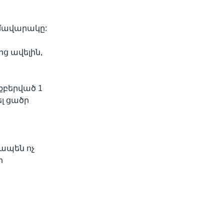
ր
ամավարակը:
ց ավելին,
քբերված 1
ել ցածր
ապեն ոչ
ր