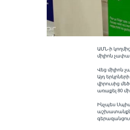
ԱՄՆ-ի կողմի
միլիոն չափա
Վեց միլիոն չ
Այդ երկրներ
վիրուսից մե
առաքել 80 մ
Ինչպես Սպի
աշխատանքներ
գերազանցում