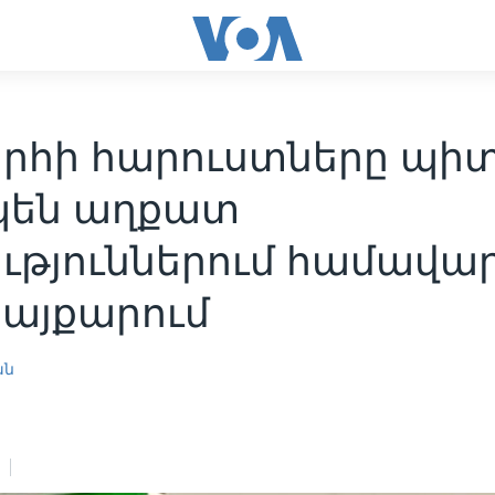
րհի հարուստները պի
են աղքատ
ւթյուններում համավա
պայքարում
ան