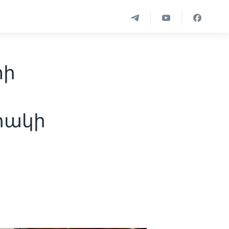
տի
րակի