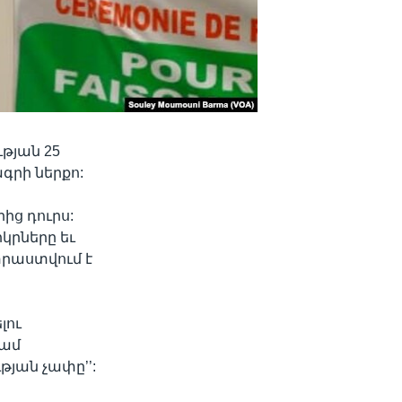
թյան 25
գրի ներքո:
ից դուրս:
կրները եւ
տրաստվում է
լու
գամ
թյան չափը’’: