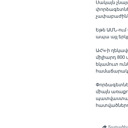
Սակայն չնայ
փորձագետներ
չափաբաժիննե
Եթե ԱՄՆ-ում
ապա այլ երկ
ԱՀԿ-ի ղեկավ
միլիարդ 800 
եկամուտ ունե
համաճարակա
Փորձագետներ
միայն առաքո
պատվաստանյ
հատվածներո
Տարածել