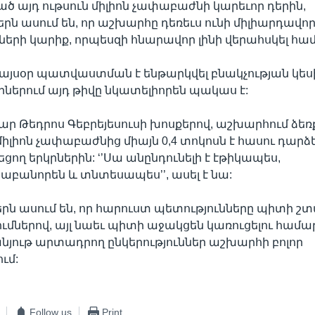
ած այդ ութսուն միլիոն չափաբաժնի կարեւոր դերին,
ն ասում են, որ աշխարհը դեռեւս ունի միլիարդավո
րի կարիք, որպեսզի հնարավոր լինի վերահսկել հ
 այսօր պատվաստման է ենթարկվել բնակչության կեսի
րներում այդ թիվը նկատելիորեն պակաս է:
ար Թեդրոս Գեբրեյեսուսի խոսքերով, աշխարհում ձեռ
միլիոն չափաբաժնից միայն 0,4 տոկոսն է հասու դարձ
ցող երկրներին: ‘’Սա անընդունելի է էթիկապես,
բանորեն և տնտեսապես’’, ասել է նա:
ն ասում են, որ հարուստ պետությունները պիտի շտ
ւմներով, այլ նաեւ պիտի աջակցեն կառուցելու համա
ութ արտադրող ընկերություններ աշխարհի բոլոր
ւմ:
Follow us
Print