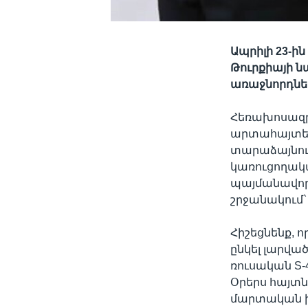
Ապրիլի 23-ի
Թուրքիայի ն
առաջնորդներ
Հեռախոսազրո
արտահայտել 
տարաձայնու
կառուցողակա
պայմանավորվ
շրջանակում`
Հիշեցնենք, 
ընկել լարվա
ռուսական S
Օրերս հայտն
մարտական ի