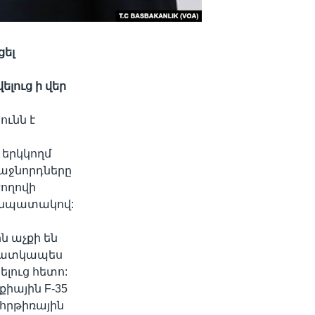
ցել
լուց ի վեր
ւնն է
 երկկողմ
ռաջնորդները
ժողովի
ւ նպատակով:
ն աչքի են
 հատկապես
լուց հետո:
իային F-35
հրթիռային