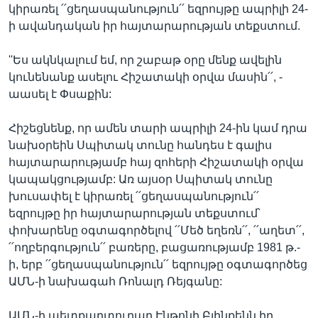
կիրառել ՛՛ցեղասպանություն՛՛ եզրույթը ապրիլի 24-
ի ավանդական իր հայտարարության տեքստում.
''Ես ակնկալում եմ, որ շաբաթ օրը մենք ավելին
կունենանք ասելու Հիշատակի օրվա մասին՛՛, -
աասել է Փսաքին:
Հիշեցնենք, որ ամեն տարի ապրիլի 24-ին կամ դրա
նախօրեին Սպիտակ տունը հանդես է գալիս
հայտարարությամբ հայ զոհերի Հիշատակի օրվա
կապակցությամբ: Առ այսօր Սպիտակ տունը
խուսափել է կիրառել ՛՛ցեղասպանություն՛՛
եզրույթը իր հայտարարության տեքստում՝
փոխարենը օգտագործելով ՛՛Մեծ եղեռն՛՛, ՛՛աղետ՛՛,
՛՛ողբերգություն՛՛ բառերը, բացառությամբ 1981 թ.-
ի, երբ ՛՛ցեղասպանություն՛՛ եզրույթը օգտագործեց
ԱՄՆ-ի նախագահ Ռոնալդ Ռեյգանը:
ԱՄՆ-ի պետքարտուղար Էնթոնի Բլինքենն իր