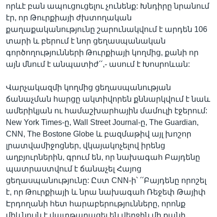
որևէ բան ապուցուցելու չունենք: Խնդիրը նրանում
էր, որ Թուրքիայի ժխտողական
քաղաքականությունը շարունակվում է արդեն 106
տարի և բերում է նոր ցեղասպանական
գործողությունների Թուրքիայի կողմից, քանի որ
այն մնում է անպատիժ՛՛,- ասում է Խոսրոևան:
Վարչակազմի կողմից ցեղասպանության
ճանաչման հարցը ակտիվորեն քննարկվում է նաև
ամերիկյան ու համաշխարհային մամուլի էջերում:
New York Times-ը, Wall Street Journal-ը, The Guardian,
CNN, The Bostone Globe և բազմաթիվ այլ խոշոր
լրատվամիջոցներ, վկայակոչելով իրենց
աղբյուրներին, գրում են, որ նախագահ Բայդենը
պատրաստվում է ճանաչել Հայոց
ցեղասպանությունը: Ըստ CNN-ի՝ ՛՛Բայդենը որոշել
է, որ Թուրքիայի և նրա նախագահ Ռեջեփ Թայիփ
Էրդողանի հետ հարաբերությունները, որոնք
միևնույն է վատթարացել են վերջին մի քանի