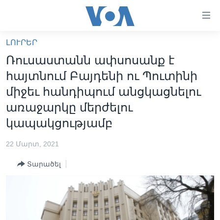
Մատչելի
հղումներ
անցնել
ԼՈՒՐԵՐ
հիմնական
ԳԼԽԱՎՈՐ ԷՋ
Ռուսաստանն ափսոսանք է
բովանդակությանը
ԼՈՒՐԵՐ
անցնել
հայտնում Բայդենի ու Պուտինի
հիմնական
ՍՓՅՈՒՌՔ
միջեւ հանդիպում անցկացնելու
բովանդակությանը
ՏԵՍԱՆՅՈՒԹԵՐ
առաջարկը մերժելու
հիմնական
բովանդակություն
կապակցությամբ
ՖԻԼՄԵՐ
ՄԵՐ ՄԱՍԻՆ
ՖԻԼՄԵՐ
22 Մարտ, 2021
ՈՒԿՐԱԻՆԱԿԱՆ ՊԱՏԵՐԱԶՄ
IN ENGLISH
ՄԵՐ ՄԱՍԻՆ
Տարածել
«ԱՄԵՐԻԿԱՅԻ ՁԱՅՆ»-Ի ԿԱՆՈՆԱԴՐՈՒԹՅՈՒՆ
Learning English
ԿԱՊ ՄԵԶ ՀԵՏ
ՀԵՏԵՒԵՔ ՄԵԶ