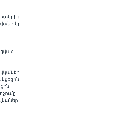
:
աստերից,
 վան դեր
ացված
 վկաներ
ակցեցին
եցին
ոշումը
 վկաներ