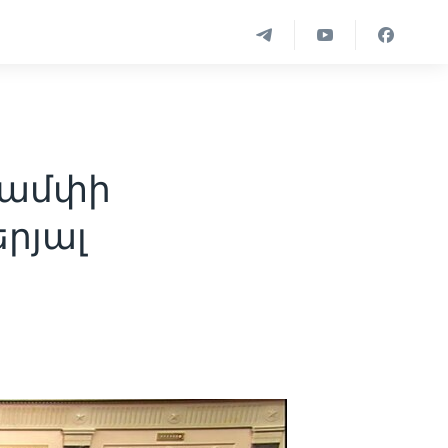
րամփի
րյալ