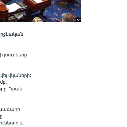
վերջնական
 լսումները
վել վկաների:
մբ,
րը: Դրան
ախագահի
ը
ւնեցող և