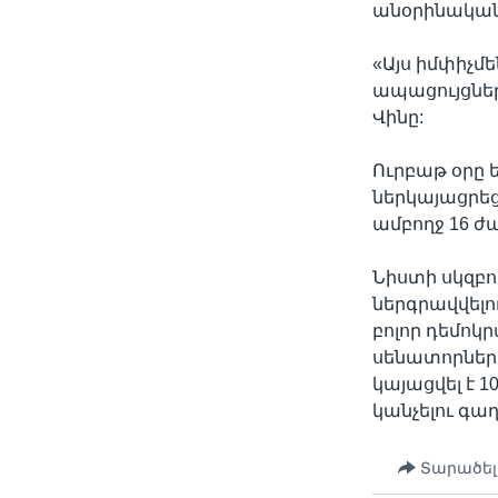
անօրինական,
«Այս իմփիչմ
ապացույցներ
Վինը:
Ուրբաթ օրը
ներկայացրեց
ամբողջ 16 ժ
Նիստի սկզբո
ներգրավվելո
բոլոր դեմոկ
սենատորներ Ք
կայացվել է 
կանչելու գաղ
Տարածել