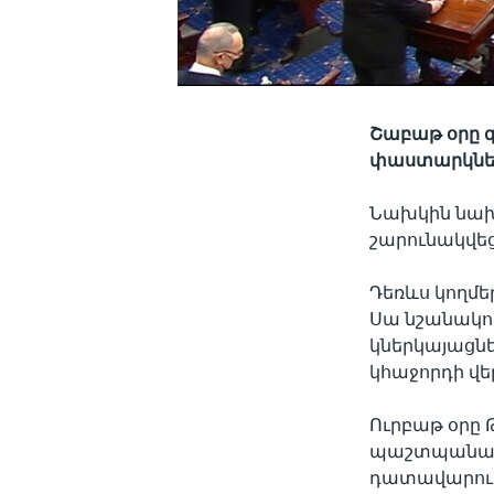
Շաբաթ օրը գ
փաստարկնե
Նախկին նախ
շարունակվե
Դեռևս կողմե
Սա նշանակու
կներկայացն
կհաջորդի վե
Ուրբաթ օրը
պաշտպանակ
դատավարութ