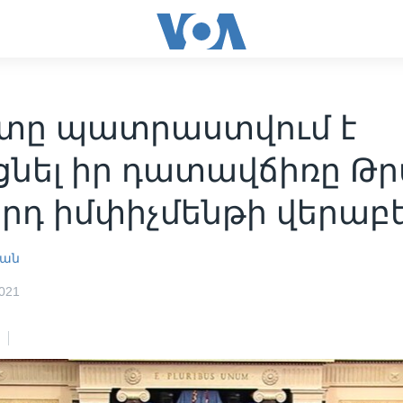
տը պատրաստվում է
ցնել իր դատավճիռը Թ
րդ իմփիչմենթի վերաբե
յան
021