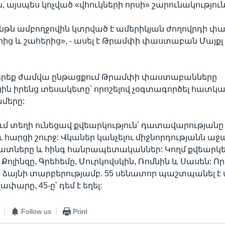
 այսպես կոչված «վհուկների որսի» շարունակություն
ենթն ամբողջովին կտրված է ամերիկյան ժողովրդի փ
ից և շահերից», - ասել է Թրամփի փաստաբան Մայքլ
 երեք ժամվա ընթացքում Թրամփի փաստաբանները
ին իրենց տեսակետը՝ որոշելով չօգտագործել հատկ
ամերը:
ւմ տեղի ունեցավ քվեարկություն՝ դատավարությանը
ւ հարցի շուրջ: Վկաներ կանչելու միջնորդությանն աջ
րատները և հինգ հանրապետականներ: Կողմ քվեարկ
ոլինզը, Գրեհեմը, Մուրկովսկին, Ռոմնին և Սասեն: Որ
10 ձայնի տարբերությամբ. 55 սենատոր պաշտպանել է
ափարը, 45-ը՝ դեմ է եղել:
Follow us
Print