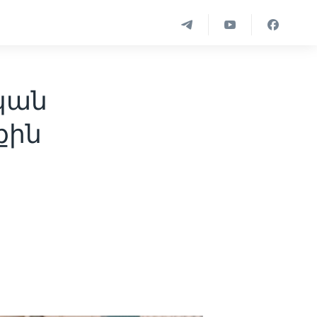
կան
քին