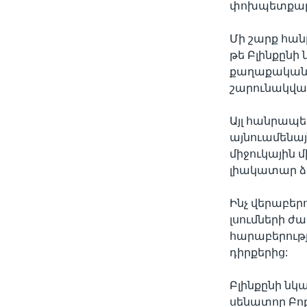
փոխպետքար
Մի շարք հան
թե Բլինքըն
քաղաքականու
շարունակվա
Այլ հանրապե
այնուամենայն
միջուկային 
լիակատար ձա
Ինչ վերաբեր
լսումների ժ
հարաբերությո
դիրքերից:
Բլինքընի նկ
սենատոր Բոբ 