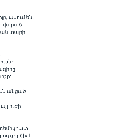
ը, ասում են,
ի վարած
քսան տարի
,
 Իրանի
նագիրը
իշը:
ընն անցած
այլ ուժի
ս դեմոկրատ
ող գործիչ է,