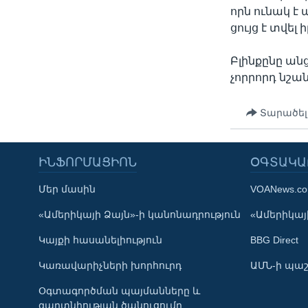
որն ունակ է
ցույց է տվե
Բլինքընը ան
չորրորդ նշա
Տարածել
ԻՆՖՈՐՄԱՑԻՈՆ
ՕԳՏԱԿԱ
Մեր մասին
VOANews.c
Learning English
«Ամերիկայի Ձայն»-ի կանոնադրություն
«Ամերիկայի
Կայքի հասանելիություն
BBG Direct
ՀԵՏԵՒԵՔ ՄԵԶ
Կառավարիչների խորհուրդ
ԱՄՆ-ի պաշ
Օգտագործման պայմանները և
գաղտնիության ծանուցումը