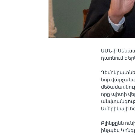
ԱՄՆ-ի Սենատ
դառնում է ե
Դեմոկրատնե
նոր վարչակա
մեծամասնությ
որը պիտի վ
անվտանգութ
Ամերիկայի հ
Բլինքընն ո
ինչպես Կոնգ