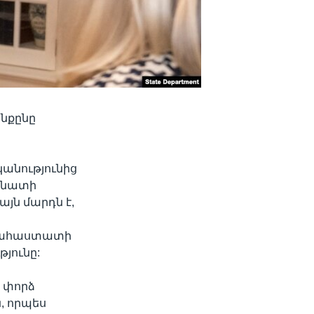
ինքընը
անությունից
Սենատի
այն մարդն է,
երահաստատի
թյունը:
 փորձ
, որպես