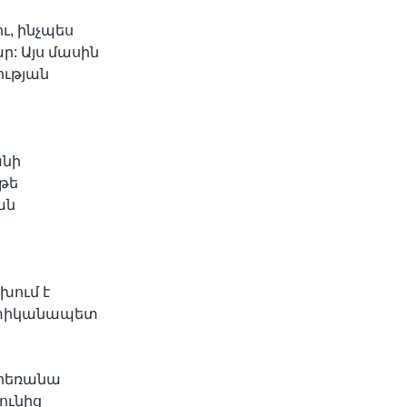
ւ, ինչպես
ր: Այս մասին
ւթյան
ն
անի
թե
ան
խում է
ոստիկանապետ
կհեռանա
ունից