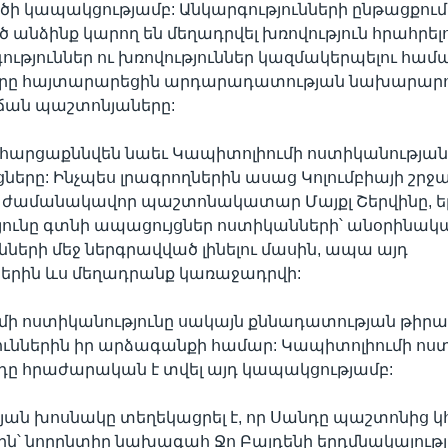
ծի կապակցությամբ: Անկարգությունների ընթացքում
 անձինք կարող են մեղադրվել խռովություն հրահրելո
ւթյուններ ու խռովություններ կազմակերպելու համա
օրը հայտարարեցին արդարադատության նախարարո
ան պաշտոնյաները:
կհարցաքննվեն նաեւ Կապիտոլիումի ոստիկանությա
րը: Ինչպես լրագրողներին ասաց Կոլումբիայի շրջ
ամանակավոր պաշտոնակատար Մայքլ Շերվինը, ե
յունը գտնի ապացույցներ ոստիկանների՝ անօրինակ
ւնների մեջ ներգրավված լինելու մասին, ապա այդ
րին ևս մեղադրանք կառաջադրվի:
մի ոստիկանությունը սակայն քննադատության թիրա
ուններին իր արձագանքի համար: Կապիտոլիումի 
դը հրաժարական է տվել այդ կապակցությամբ:
յան խոսնակը տեղեկացրել է, որ Սանդը պաշտոնից 
-ին՝ նորընտիր նախագահ Ջո Բայդենի երդմնակալությ