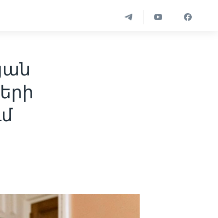
յան
երի
ւմ