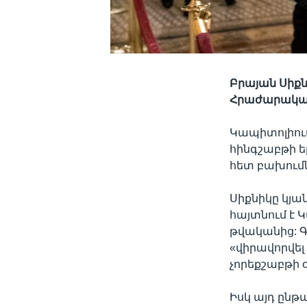
Բրայան Սիքն
Հրաժարական
Կապիտոլիու
հինգշաբթի ե
հետ բախումն
Սիքնիկը կյան
հայտնում է 
թվականից: Գ
«վիրավորվե
չորեքշաբթի օ
Իսկ այդ ընթ