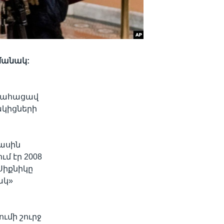
մանակ:
 մահացավ
ակիցների
մասին
մ էր 2008
Սիքնիկը
ակ»
ւմի շուրջ