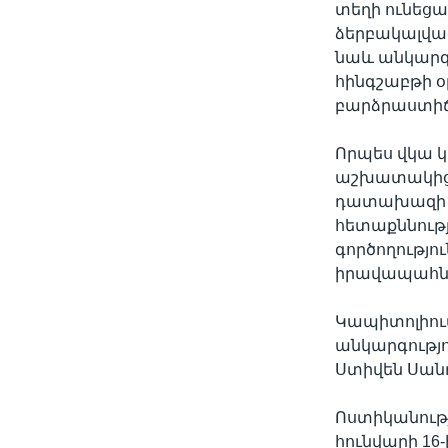
տեղի ունեցա
ձերբակալված
նաև անկարգո
հինգշաբթի 
բարձրաստիճ
Որպես վկա 
աշխատակիցնե
դատախազի ժ
հետաքննութ
գործողությո
իրավապահնե
Կապիտոլիու
անկարգությ
Ստիվեն Սան
Ոստիկանութ
հունվարի 16