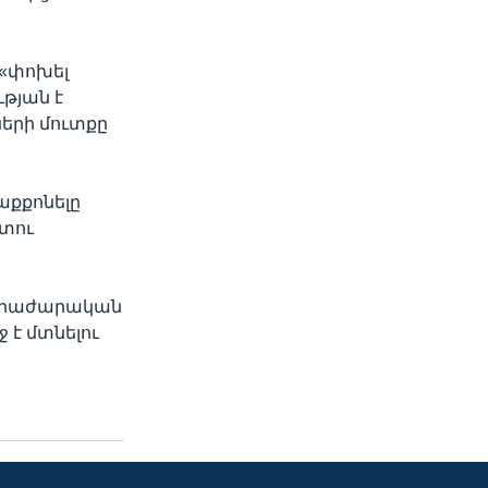
 «փոխել
թյան է
ների մուտքը
աքքոնելը
տու
 հրաժարական
 է մտնելու