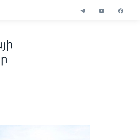
յի
իր