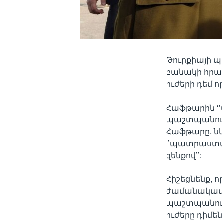
Թուրքիայի 
բանակի հրա
ուժերի դեմ
Հաֆթարին ‘
պաշտպանությ
Հաֆթարը, նկա
‘’պատրաստվո
զենքով’’:
Հիշեցնենք, 
ժամանակավո
պաշտպանութ
ուժերը դիմե