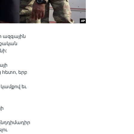
ի ազգային
րքական
նի:
այի
հետո, երբ
 կամքով եւ
յի
ընդդիմադիր
լու