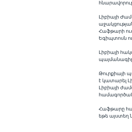
հնարավորությ
Լիբիայի Ժա
աջակցության
Հաֆթարի ուժ
Եգիպտոսն ու
Լիբիայի հա
պայմանագիր 
Թուրքիայի 
է կատարել Լ
Լիբիայի ժա
համագործակ
Հաֆթարը հայ
եթե այստեղ 