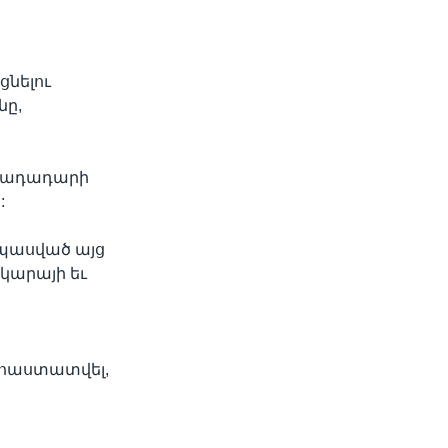
ցնելու
նը,
հրադադարի
:
պասված այց
կարայի եւ
ղ հաստատվել,