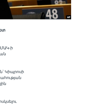
հետ
 ՄԱԿ-ի
ման
ն` Կիպրոսի
տահության
քին
րսկսելու