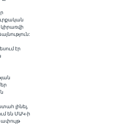
իր
թուրքական
 կիրառվի
այնություն:
սում էր
ն
թյան
մեր
ին
տահ լինել,
ւմ են ՄԱԿ-ի
տափույթ