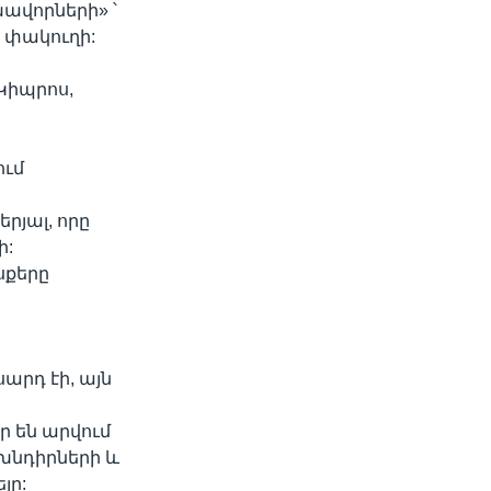
խավորների» ՝
 փակուղի:
 Կիպրոս,
ում
րյալ, որը
ի:
սքերը
արդ էի, այն
ր են արվում
խնդիրների և
լը: