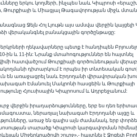
ւնները երկու կողմերի, ինչպես նաև Կիպրոսի «երաշ
 Թուրքիայի և Միացյալ Թագավորության միջև մտան
նագնաց Ջեյն Հոլ Լյութն այս ամսվա վերջին կայցելի
ձի վերականգնել բանակցային գործընթացը:
րկրների ղեկավարները պետք է հանդիպեն Բրյուսել
0-ին և 11-ին: Նրանք մտահոգություններ են հայտնել
իմի հատվածշում Թուրքիայի գործունեության վերաբե
ակողմանի դիտարկում է որպես իր տնտեսական գոտ
ուն են առաջացրել նաև Էրդողանի վիրավորական խո
ախագահ Էմանուել Մակրոնի հասցեին և Թուրքիայի
թյունը Հյուսիսային Կիպրոսում և Ադրբեջանում:
ւրջ վերջին իրադարձությունները, երբ ես դեռ երիտաս
Ֆամագուստա, ներառյալ նախագահ Էրդողանի այցը և
յունները, առաջ են գալիս այն ժամանակ, երբ փորձե
կխոսության տարածք Կիպրոսի կարգավորման հիմնա
րևելյան Միջերկրածովի շուրջ»,- հայտնել է Ջոզեփ Բորե