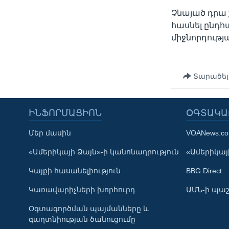
Չնայած դրա շ
հասնել ընդհ
միջնորդությ
Տարածել
ԻՆՖՈՐՄԱՑԻՈՆ
ՕԳՏԱԿԱ
Մեր մասին
VOANews.c
Learning English
«Ամերիկայի Ձայն»-ի կանոնադրություն
«Ամերիկայի
Կայքի հասանելիություն
BBG Direct
ՀԵՏԵՒԵՔ ՄԵԶ
Կառավարիչների խորհուրդ
ԱՄՆ-ի պաշ
Օգտագործման պայմանները և
գաղտնիության ծանուցումը
Լեզուներ