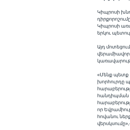
Կիպրոսի խնդ
դիրքորոշում
Կիպրոսի առա
երկու պետութ
Այդ մոտեցու
վերամիավոր
կառավարությ
«Մենք պետք 
խորհուրդը պ
հարաբերությ
հանդիպման ժ
հարաբերությ
որ Եվրամիու
հովանու ներ
վերսկսումը»,