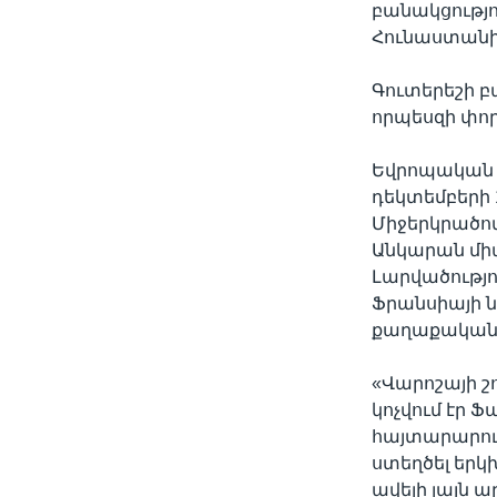
բանակցությո
Հունաստանի,
Գուտերեշի բա
որպեսզի փոր
Եվրոպական ե
դեկտեմբերի 1
Միջերկրածով
Անկարան մի
Լարվածությ
Ֆրանսիայի ն
քաղաքականու
«Վարոշայի շո
կոչվում էր 
հայտարարութ
ստեղծել եր
ավելի լայն ա