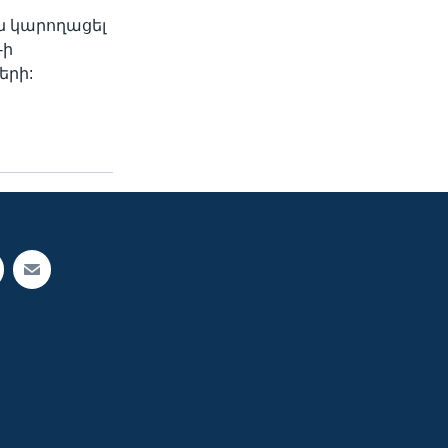
են կարողացել
-ի
երի: