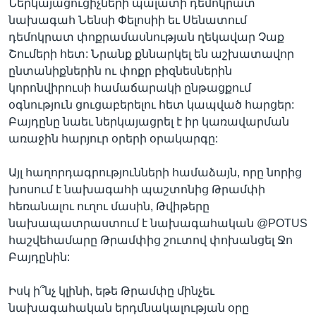
Ներկայացուցիչների պալատի դեմոկրատ
նախագահ Նենսի Փելոսիի եւ Սենատում
դեմոկրատ փոքրամասնության ղեկավար Չաք
Շումերի հետ: Նրանք քննարկել են աշխատավոր
ընտանիքներին ու փոքր բիզնեսներին
կորոնվիրուսի համաճարակի ընթացքում
օգնություն ցուցաբերելու հետ կապված հարցեր:
Բայդընը նաեւ ներկայացրել է իր կառավարման
առաջին հարյուր օրերի օրակարգը:
Այլ հաղորդագրությունների համաձայն, որը նորից
խոսում է նախագահի պաշտոնից Թրամփի
հեռանալու ուղու մասին, Թվիթերը
նախապատրաստում է նախագահական @POTUS
հաշվեհամարը Թրամփից շուտով փոխանցել Ջո
Բայդընին:
Իսկ ի՞նչ կլինի, եթե Թրամփը մինչեւ
նախագահական երդմնակալության օրը